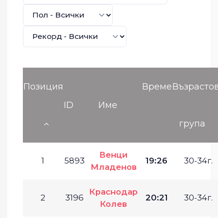
Позиция
Време
Възрасто
ID
Име
група
Венци
1
5893
19:26
30-34г.
Младенов
Краснодар
2
3196
20:21
30-34г.
Колев