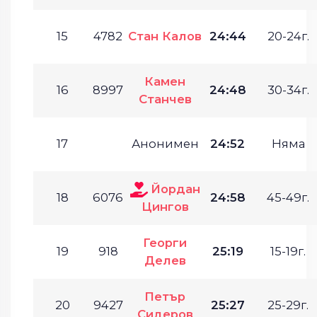
15
4782
Стан Калов
24:44
20-24г.
Камен
16
8997
24:48
30-34г.
Станчев
17
Анонимен
24:52
Няма
Йордан
18
6076
24:58
45-49г.
Цингов
Георги
19
918
25:19
15-19г.
Делев
Петър
20
9427
25:27
25-29г.
Сидеров