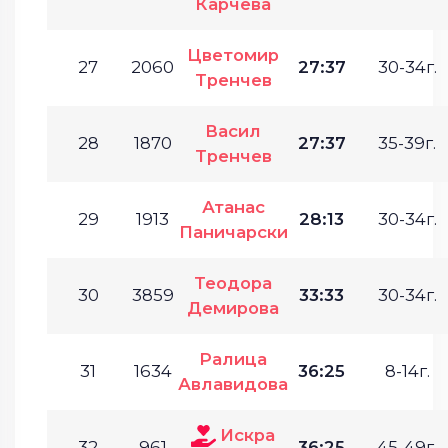
Карчева
Цветомир
27
2060
27:37
30-34г.
Тренчев
Васил
28
1870
27:37
35-39г.
Тренчев
Атанас
29
1913
28:13
30-34г.
Паничарски
Теодора
30
3859
33:33
30-34г.
Демирова
Ралица
31
1634
36:25
8-14г.
Авлавидова
Искра
32
961
36:25
45-49г.