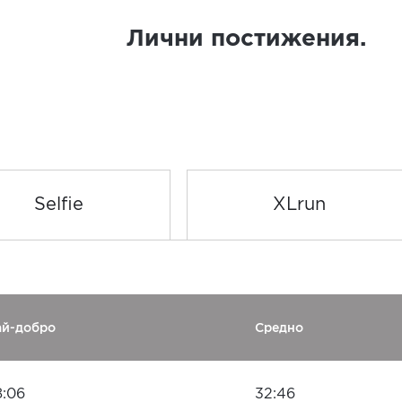
Лични постижения.
Selfie
XLrun
ай-добро
Средно
8:06
32:46