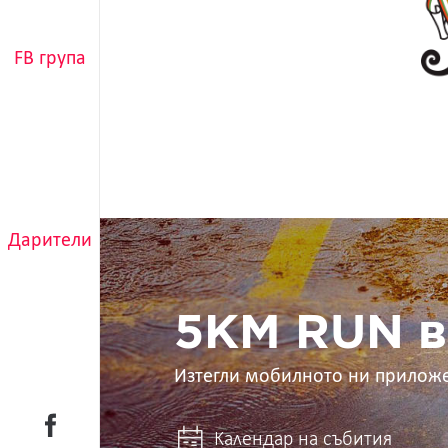
FB група
5KM
Дарители
RUN
в
ръцете
ти
5KM RUN в
Изтегли мобилното ни прилож
Календар на събития