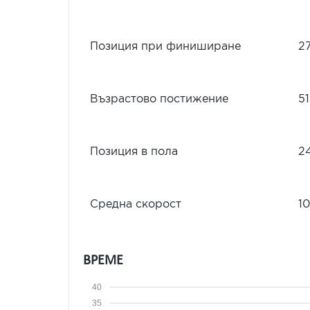
Позиция при финиширане
2
Възрастово постижение
51
Позиция в пола
2
Средна скорост
10
ВРЕМЕ
40
35