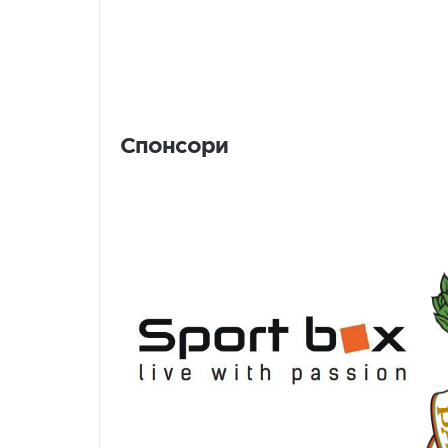
Спонсори
Спонсори