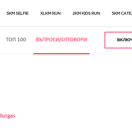
5KM SELFIE
XLKM RUN
2KM KIDS RUN
5KM САТЕ
ТОП 100
ВЪПРОСИ/ОТГОВОРИ
ВКЛЮЧ
Burgas