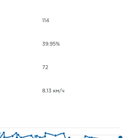
114
39.95%
72
8.13 км/ч