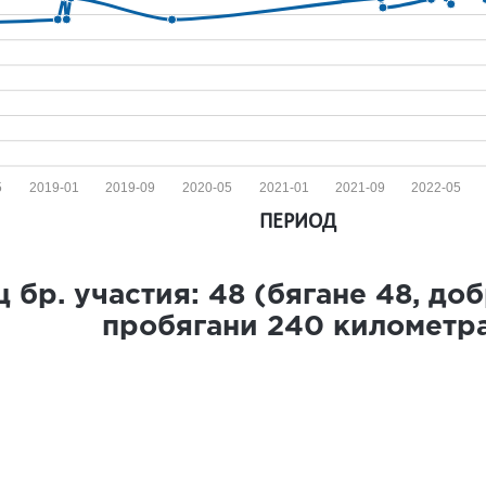
5
2019-01
2019-09
2020-05
2021-01
2021-09
2022-05
ПЕРИОД
 бр. участия:
48
(бягане
48
, до
пробягани
240
километр