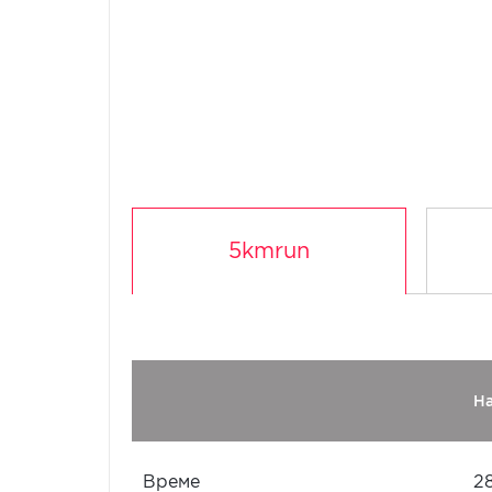
5kmrun
Н
Време
2