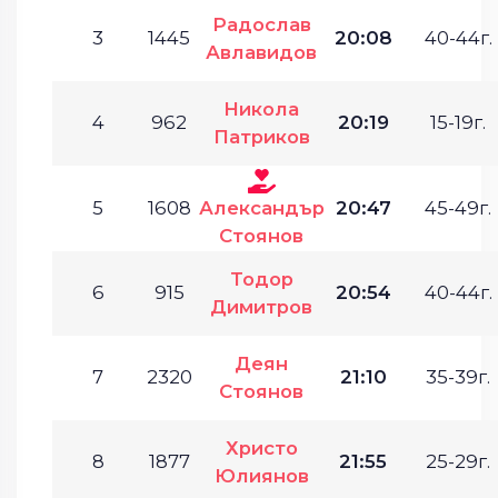
Радослав
3
1445
20:08
40-44г.
Авлавидов
Никола
4
962
20:19
15-19г.
Патриков
5
1608
Александър
20:47
45-49г.
Стоянов
Тодор
6
915
20:54
40-44г.
Димитров
Деян
7
2320
21:10
35-39г.
Стоянов
Христо
8
1877
21:55
25-29г.
Юлиянов