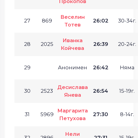
Прокопов
Веселин
27
869
26:02
30-34г.
Тотев
Иванка
28
2025
26:39
20-24г.
Койчева
29
Анонимен
26:42
Няма
Десислава
30
2523
26:54
15-19г.
Янева
Маргарита
31
5969
27:30
8-14г.
Петухова
Нели
32
2896
27:31
15-19г.