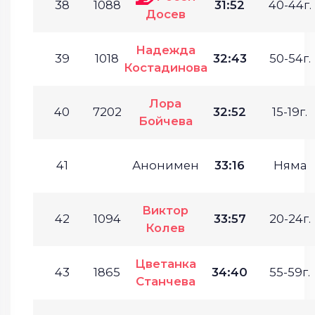
38
1088
31:52
40-44г.
Досев
Надежда
39
1018
32:43
50-54г.
Костадинова
Лора
40
7202
32:52
15-19г.
Бойчева
41
Анонимен
33:16
Няма
Виктор
42
1094
33:57
20-24г.
Колев
Цветанка
43
1865
34:40
55-59г.
Станчева