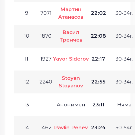
Мартин
9
7071
22:02
30-34г.
Атанасов
Васил
10
1870
22:08
30-34г.
Тренчев
11
1927
Yavor Siderov
22:17
30-34г.
Stoyan
12
2240
22:55
30-34г.
Stoyanov
13
Анонимен
23:11
Няма
14
1462
Pavlin Penev
23:24
50-54г.