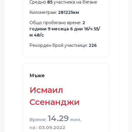
Средно
85
участника на бягане
Километраж:
281225км
Общо пробягано време:
2
години 9 месеца 6 дни 16/ч 55/
м 48/с
Рекорден брой участници:
226
Мъже
Исмаил
Ссенанджи
14.29
Време:
мин.
на :
03.09.2022