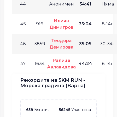
44
Анонимен
34:41
Няма
Илиян
45
916
35:04
8-14г.
Димитров
Теодора
46
3859
35:05
30-34г.
Демирова
Ралица
47
1634
44:24
8-14г.
Авлавидова
Рекордите на 5KM RUN -
Морска градина (Варна)
658
Бягания
56245
Участника