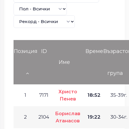
Позиция
ID
Време
Възрасто
Име
група
Христо
1
7171
18:52
35-39г.
Пенев
Борислав
2
2104
19:22
30-34г.
Атанасов