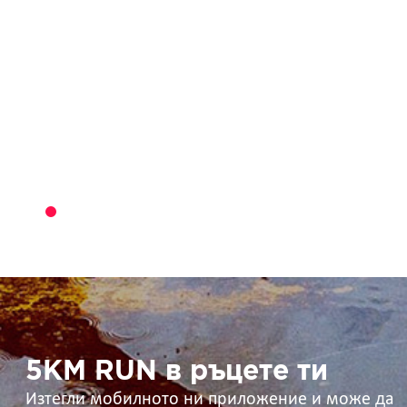
5KM
RUN
в
ръцете
ти
5KM RUN в ръцете ти
Изтегли мобилното ни приложение и може да