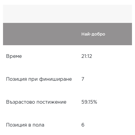
Най-добро
Време
21:12
Позиция при финиширане
7
Възрастово постижение
59.15%
Позиция в пола
6