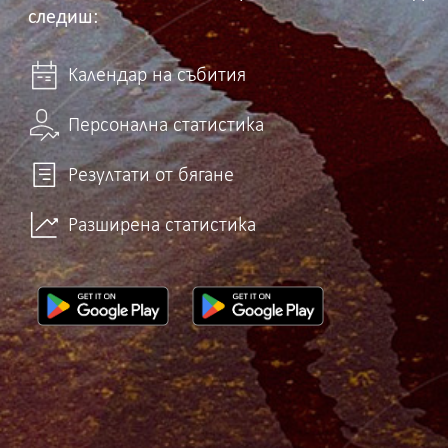
следиш:
Календар на събития
Персонална статистика
Резултати от бягане
Разширена статистика