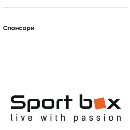
Спонсори
Спонсори