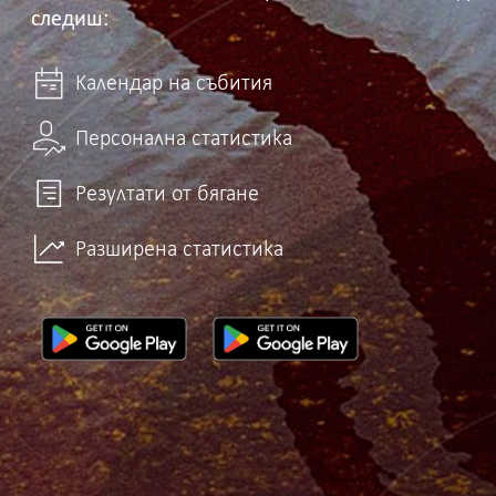
следиш:
Календар на събития
Персонална статистика
Резултати от бягане
Разширена статистика