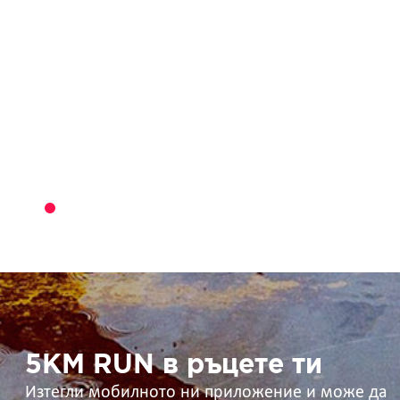
5KM
RUN
в
ръцете
ти
5KM RUN в ръцете ти
Изтегли мобилното ни приложение и може да