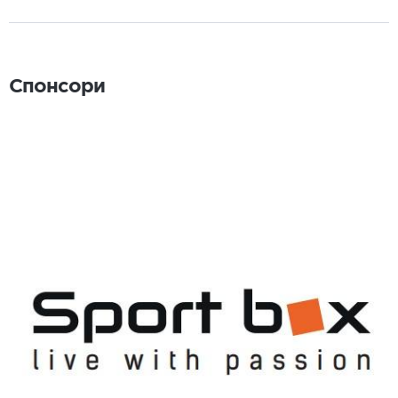
Спонсори
Спонсори