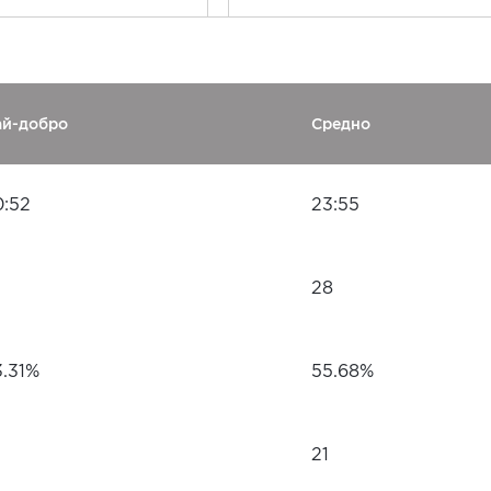
ай-добро
Средно
0:52
23:55
28
3.31%
55.68%
21