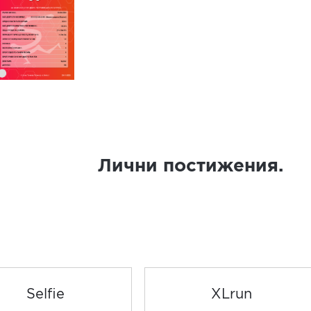
Лични постижения.
Selfie
XLrun