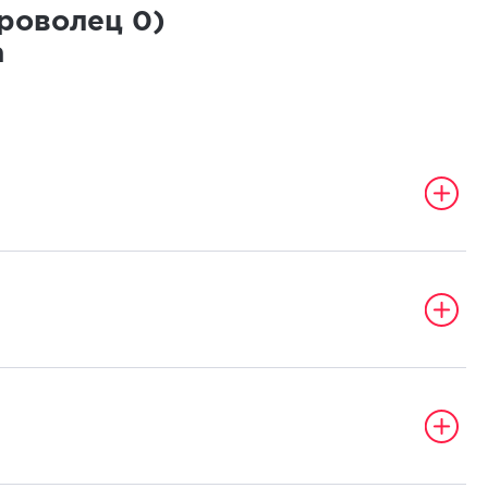
броволец
0
)
а