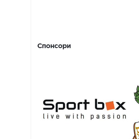
Спонсори
Спонсори