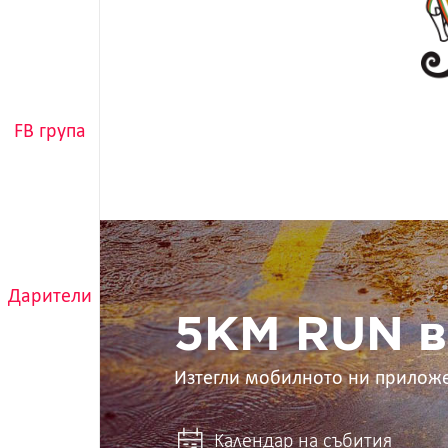
FB група
5KM
RUN
в
Дарители
ръцете
ти
5KM RUN в
Изтегли мобилното ни прилож
Календар на събития