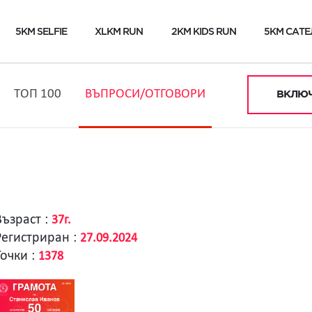
5KM SELFIE
XLKM RUN
2KM KIDS RUN
5KM САТЕ
ТОП 100
ВЪПРОСИ/ОТГОВОРИ
ВКЛЮЧ
Възраст :
37г.
Регистриран :
27.09.2024
Точки :
1378