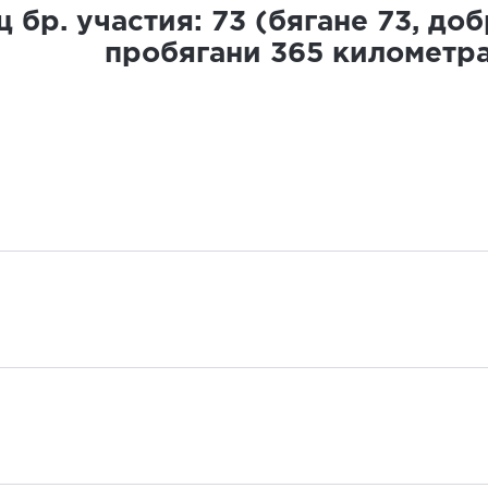
 бр. участия:
73
(бягане
73
, до
пробягани
365
километр