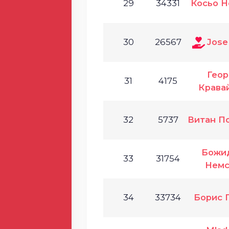
29
34331
Косьо Н
30
26567
Jose 
Геор
31
4175
Крава
32
5737
Витан П
Божи
33
31754
Немс
34
33734
Борис 