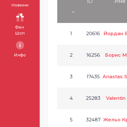
ID
Име
Новини
Фен
Шоп
1
20616
Йордан 
2
16256
Борис М
Инфо
3
17435
Anastas 
4
25283
Valentin
5
32487
Жельо К