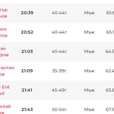
тър
20:39
40-44г.
Мъж
65.
нов
чко
20:52
40-44г.
Мъж
65.
лов
ан
21:03
40-44г.
Мъж
64.
ров
тантин
21:09
35-39г.
Мъж
62.
ов
 Evil
21:41
45-49г.
Мъж
65.
il
олай
21:43
50-54г.
Мъж
67.
ев