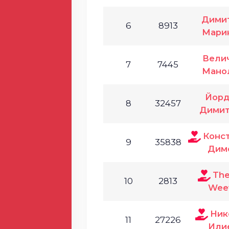
Дими
6
8913
Мари
Вели
7
7445
Мано
Йорд
8
32457
Димит
Конс
9
35838
Дим
The
10
2813
Weev
Ник
11
27226
Или