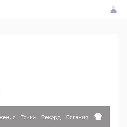
жения
Точки
Рекорд
Бягания