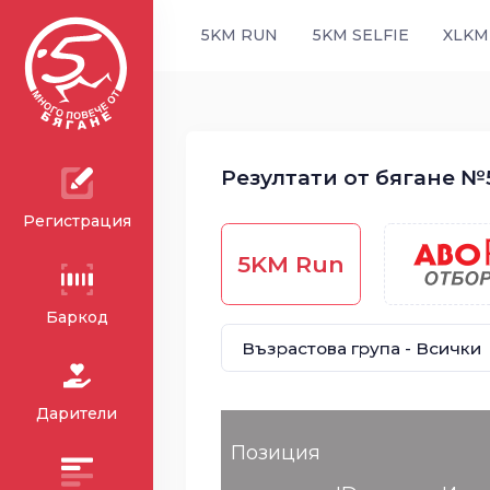
5KM RUN
5KM SELFIE
XLKM
Резултати от бягане №5
Регистрация
5KM Run
Баркод
Дарители
Позиция