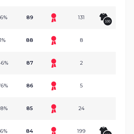
06%
89
131
100
.1%
88
8
46%
87
2
76%
86
5
98%
85
24
96%
84
199