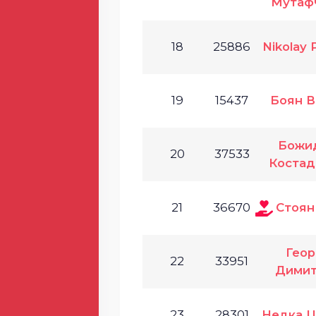
Мутаф
18
25886
Nikolay 
19
15437
Боян В
Божи
20
37533
Костад
21
36670
Стоян
Геор
22
33951
Димит
23
28301
Недка Ц