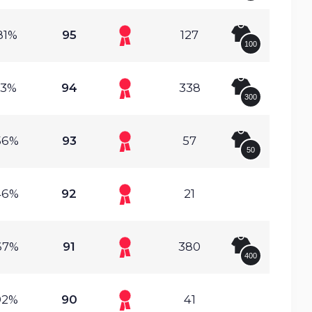
81%
95
127
100
13%
94
338
300
56%
93
57
50
46%
92
21
67%
91
380
400
92%
90
41