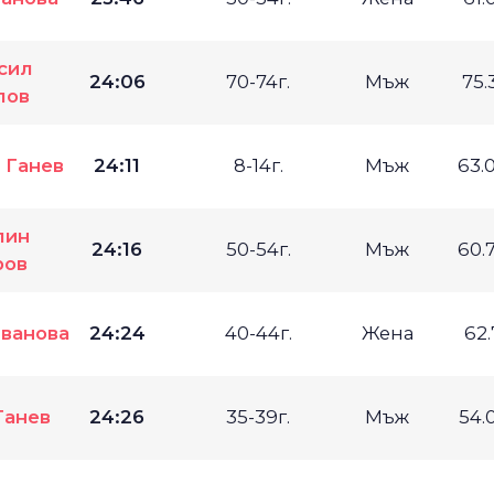
сил
24:06
70-74г.
Мъж
75.
лов
 Ганев
24:11
8-14г.
Мъж
63.
лин
24:16
50-54г.
Мъж
60.
ров
ванова
24:24
40-44г.
Жена
62
Танев
24:26
35-39г.
Мъж
54.