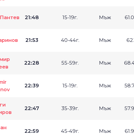
Пантев
21:48
15-19г.
Мъж
61.
аринов
21:53
40-44г.
Мъж
62
мир
22:28
55-59г.
Мъж
68.
еев
mir
22:39
15-19г.
Мъж
58.
anov
ги
22:47
35-39г.
Мъж
57.
иров
ан
22:59
45-49г.
Мъж
61.