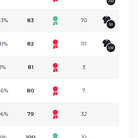
200
33%
83
70
50
81%
82
111
100
.1%
81
3
86%
80
7
06%
79
32
01%
100
10