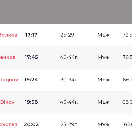
Велков
17:17
25-29г.
Мъж
72.
ечков
17:45
40-44г.
Мъж
76.
Stoqnov
19:24
30-34г.
Мъж
66.
 Dikov
19:58
40-44г.
Мъж
68.
ръстев
20:02
25-29г.
Мъж
62