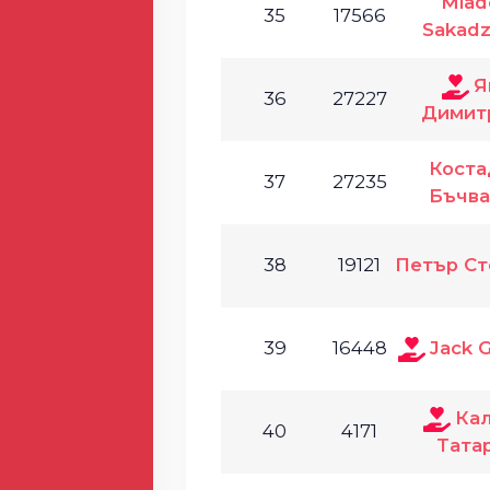
Mlad
35
17566
Sakadz
Я
36
27227
Димит
Коста
37
27235
Бъчва
38
19121
Петър Ст
39
16448
Jack 
Ка
40
4171
Тата