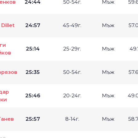
енков
24:44
50-54г.
Мъж
59.
Dillet
24:57
45-49г.
Мъж
57.
ги
25:14
25-29г.
Мъж
49
йков
орязов
25:35
50-54г.
Мъж
57.
дар
25:46
20-24г.
Мъж
49.
ки
Ганев
25:57
8-14г.
Мъж
58.