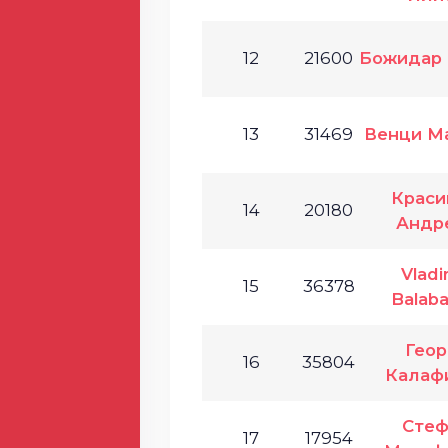
12
21600
Божидар 
13
31469
Венци М
Краси
14
20180
Андр
Vladi
15
36378
Balab
Геор
16
35804
Калаф
Стеф
17
17954