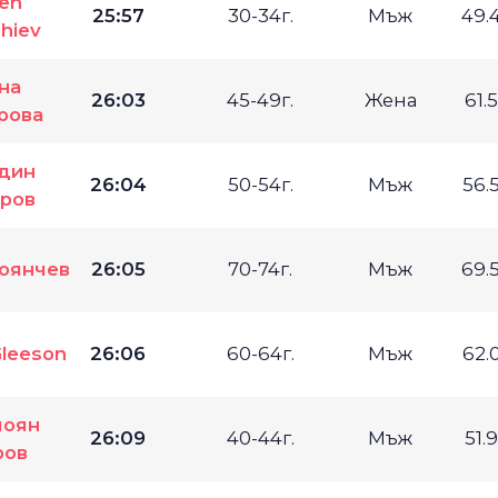
en
25:57
30-34г.
Мъж
49.
hiev
на
26:03
45-49г.
Жена
61.
рова
дин
26:04
50-54г.
Мъж
56.
ров
оянчев
26:05
70-74г.
Мъж
69.
Gleeson
26:06
60-64г.
Мъж
62.
лоян
26:09
40-44г.
Мъж
51.
ров