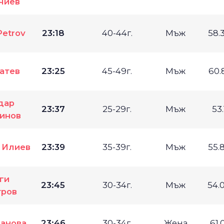
чиев
Petrov
23:18
40-44г.
Мъж
58.
атев
23:25
45-49г.
Мъж
60.
дар
23:37
25-29г.
Мъж
53
инов
 Илиев
23:39
35-39г.
Мъж
55.
ги
23:45
30-34г.
Мъж
54.
ров
анова
23:46
30-34г.
Жена
61.