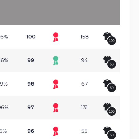
56%
100
158
100
56%
99
94
50
19%
98
67
50
06%
97
131
100
.6%
96
55
50