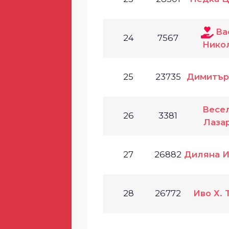
Ва
24
7567
Нико
25
23735
Димитър
Весе
26
3381
Лаза
27
26882
Диляна И
28
26772
Иво Х. 