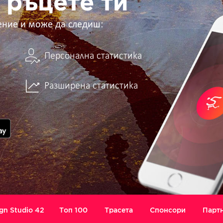
 ръцете ти
ение и може да следиш:
Персонална статистика
Разширена статистика
gn Studio 42
Топ 100
Трасета
Спонсори
Парт