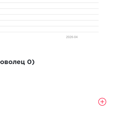
2026-04
роволец
0
)