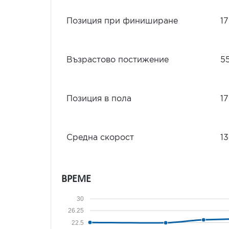
Позиция при финиширане
17
Възрастово постижение
5
Позиция в пола
17
Средна скорост
13
ВРЕМЕ
30
26.25
22.5