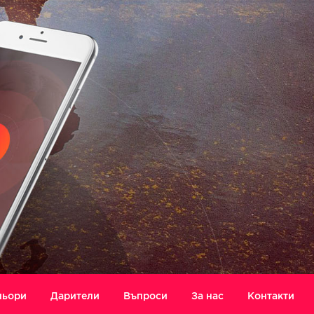
ньори
Дарители
Въпроси
За нас
Контакти