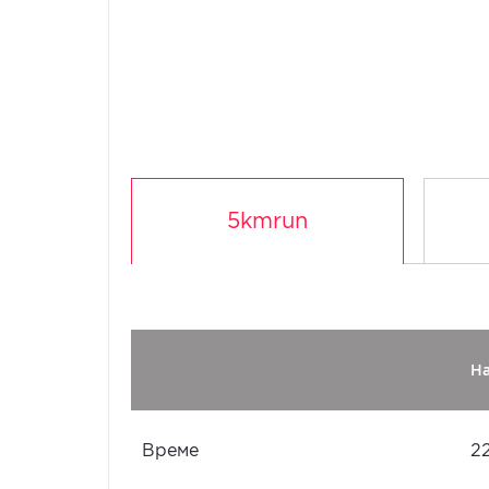
5kmrun
Н
Време
2