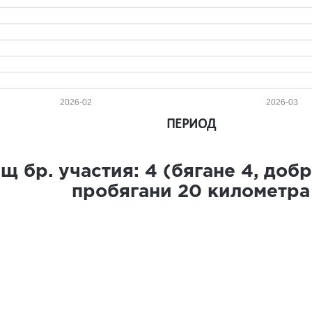
2026-02
2026-03
ПЕРИОД
щ бр. участия:
4
(бягане
4
, доб
пробягани
20
километра