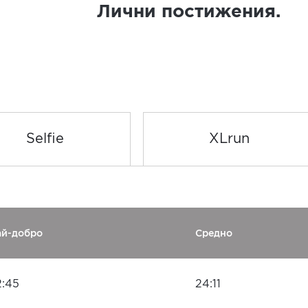
Лични постижения.
Selfie
XLrun
ай-добро
Средно
2:45
24:11