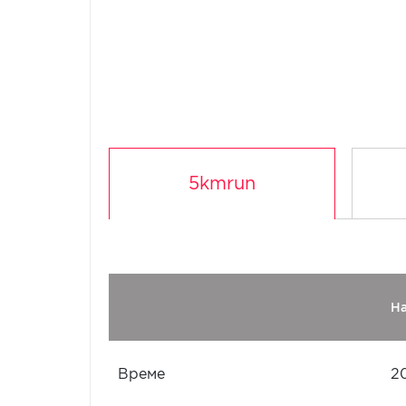
5kmrun
Н
Време
2