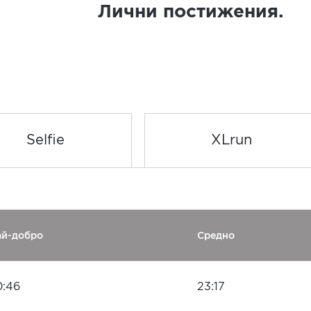
Лични постижения.
Selfie
XLrun
ай-добро
Средно
0:46
23:17