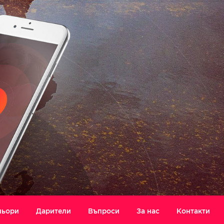
ньори
Дарители
Въпроси
За нас
Контакти