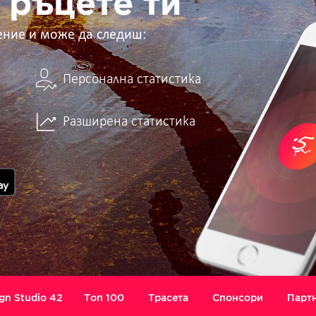
 ръцете ти
ение и може да следиш:
Персонална статистика
Разширена статистика
gn Studio 42
Топ 100
Трасета
Спонсори
Парт