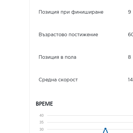
Позиция при финиширане
9
Възрастово постижение
6
Позиция в пола
8
Средна скорост
14
ВРЕМЕ
40
35
30