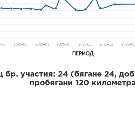
-07
2025-08
2025-09
2025-10
2025-11
2025-12
2026-0
ПЕРИОД
 бр. участия:
24
(бягане
24
, до
пробягани
120
километр