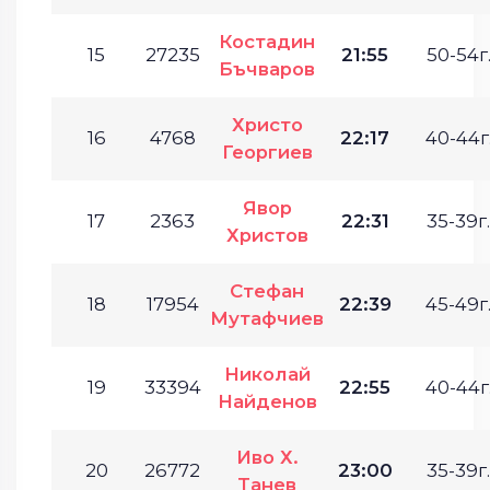
Костадин
15
27235
21:55
50-54г
Бъчваров
Христо
16
4768
22:17
40-44г
Георгиев
Явор
17
2363
22:31
35-39г.
Христов
Стефан
18
17954
22:39
45-49г
Мутафчиев
Николай
19
33394
22:55
40-44г
Найденов
Иво Х.
20
26772
23:00
35-39г.
Танев