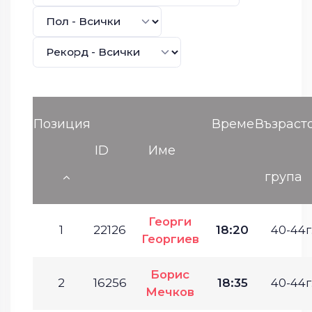
Позиция
Време
Възраст
ID
Име
група
Георги
1
22126
18:20
40-44г
Георгиев
Борис
2
16256
18:35
40-44г
Мечков