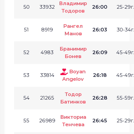
Владимир
50
33932
26:00
25-29г.
Тодоров
Рангел
51
8919
26:03
30-34г
Манов
Бранимир
52
4983
26:09
45-49г
Бонев
Boyan
53
33814
26:18
45-49г
Angelov
Тодор
54
21265
26:28
55-59г.
Батинков
Викториа
55
26989
26:45
25-29г.
Тенчева