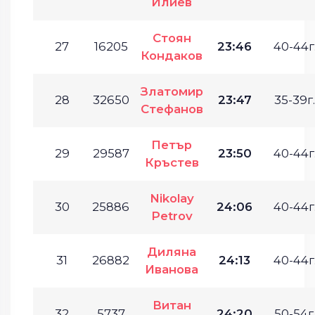
Илиев
Стоян
27
16205
23:46
40-44г
Кондаков
Златомир
28
32650
23:47
35-39г.
Стефанов
Петър
29
29587
23:50
40-44г
Кръстев
Nikolay
30
25886
24:06
40-44г
Petrov
Диляна
31
26882
24:13
40-44г
Иванова
Витан
32
5737
24:20
50-54г