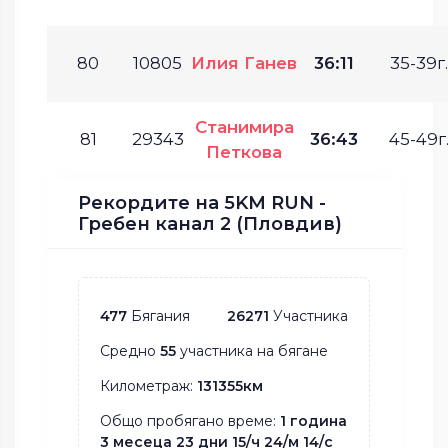
80
10805
Илия Ганев
36:11
35-39г.
Станимира
81
29343
36:43
45-49г
Петкова
Рекордите на 5KM RUN -
Гребен канал 2 (Пловдив)
477
Бягания
26271
Участника
Средно
55
участника на бягане
Километраж:
131355км
Общо пробягано време:
1 година
3 месеца 23 дни 15/ч 24/м 14/с