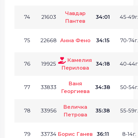
Чавдар
74
21603
34:01
45-49г
Пантев
75
22668
Анна Фено
34:15
70-74г.
Камелия
76
19925
34:18
40-44г
Перилова
Ваня
77
33833
34:38
50-54г
Георгиева
Величка
78
33956
35:38
55-59г.
Петрова
79
33734
Борис Ганев
36:11
8-14г.