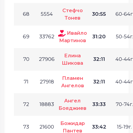
Стефчо
68
5554
30:55
60-64г
Тонев
Ивайло
69
33762
31:20
50-54г
Мартинов
Елина
70
27906
32:11
40-44г
Шикова
Пламен
71
27918
32:11
40-44г
Ангелов
Ангел
72
18883
33:33
70-74г.
Бояджиев
Божидар
73
21600
33:42
15-19г.
Пантев