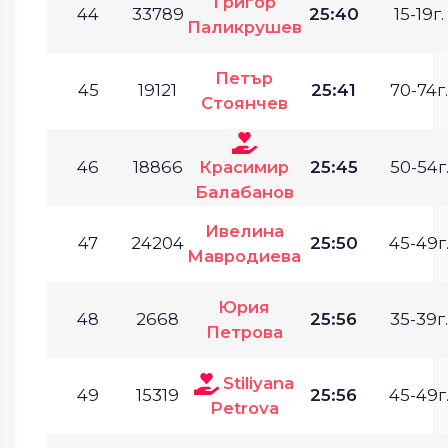
Григор
44
33789
25:40
15-19г.
Паликрушев
Петър
45
19121
25:41
70-74г.
Стоянчев
46
18866
Красимир
25:45
50-54г
Балабанов
Ивелина
47
24204
25:50
45-49г
Мавродиева
Юрия
48
2668
25:56
35-39г.
Петрова
Stiliyana
49
15319
25:56
45-49г
Petrova