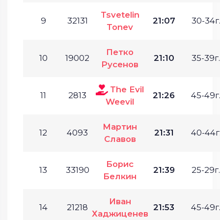
Tsvetelin
9
32131
21:07
30-34г
Tonev
Петко
10
19002
21:10
35-39г.
Русенов
The Evil
11
2813
21:26
45-49г
Weevil
Мартин
12
4093
21:31
40-44г
Славов
Борис
13
33190
21:39
25-29г.
Белкин
Иван
14
21218
21:53
45-49г
Хаджиценев