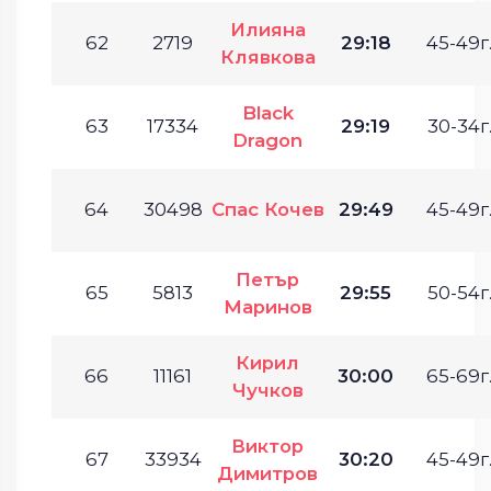
Илияна
62
2719
29:18
45-49г
Клявкова
Black
63
17334
29:19
30-34г
Dragon
64
30498
Спас Кочев
29:49
45-49г
Петър
65
5813
29:55
50-54г
Маринов
Кирил
66
11161
30:00
65-69г
Чучков
Виктор
67
33934
30:20
45-49г
Димитров