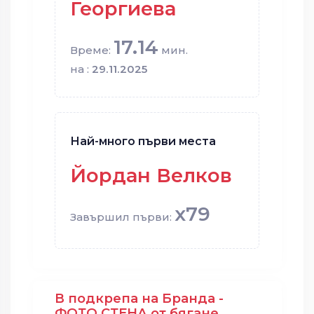
Георгиева
17.14
Време:
мин.
на :
29.11.2025
Най-много първи места
Йордан Велков
x79
Завършил първи:
В подкрепа на Бранда -
ФОТО СТЕНА от бягане