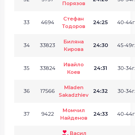
Порязов
Стефан
33
4694
24:25
40-44г
Тодоров
Биляна
34
33823
24:30
45-49г
Кирова
Ивайло
35
33824
24:31
30-34г
Коев
Mladen
36
17566
24:32
30-34г
Sakadzhiev
Момчил
37
9422
24:33
40-44г
Найденов
Васил