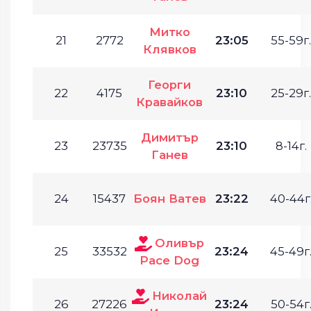
Митко
21
2772
23:05
55-59г.
Клявков
Георги
22
4175
23:10
25-29г.
Кравайков
Димитър
23
23735
23:10
8-14г.
Ганев
24
15437
Боян Ватев
23:22
40-44г
Оливър
25
33532
23:24
45-49г
Pace Dog
Николай
26
27226
23:24
50-54г