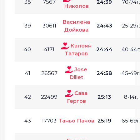
38
7567
24:39
70-74г.
Николов
Василена
39
30611
24:43
25-29г.
Дойкова
Калоян
40
4171
24:44
40-44г
Татаров
Jose
41
26567
24:58
45-49г
Dillet
Сава
42
22499
25:13
8-14г.
Гергов
43
17703
Таньо Пачов
25:19
65-69г