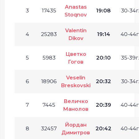
Anastas
3
17435
19:08
30-34г
Stoqnov
Valentin
4
25283
19:14
40-44г
Dikov
Цветко
5
5983
20:10
35-39г.
Гогов
Veselin
6
18906
20:32
30-34г
Breskovski
Величко
7
7445
20:39
40-44г
Манолов
Йордан
8
32457
20:42
40-44г
Димитров