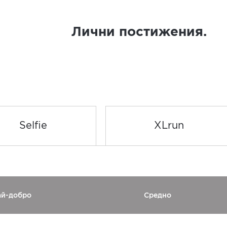
Лични постижения.
Selfie
XLrun
ай-добро
Средно