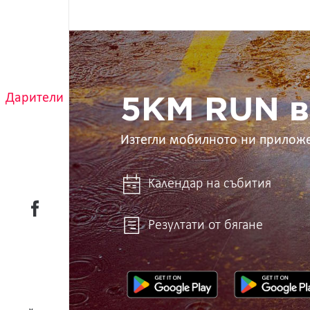
5KM
RUN
в
ръцете
Дарители
ти
5KM RUN в
Изтегли мобилното ни прилож
Календар на събития
Резултати от бягане