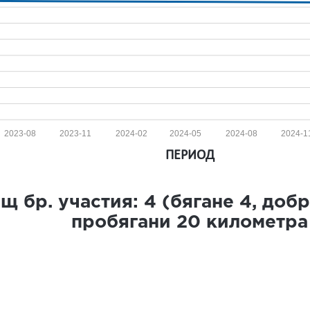
2023-08
2023-11
2024-02
2024-05
2024-08
2024-1
ПЕРИОД
щ бр. участия:
4
(бягане
4
, доб
пробягани
20
километра