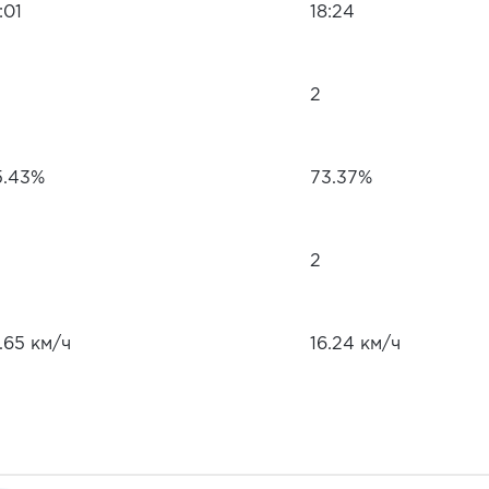
:01
18:24
2
5.43%
73.37%
2
.65 км/ч
16.24 км/ч