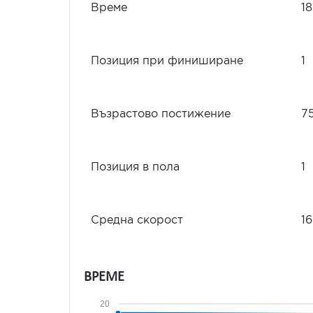
Време
18
Позиция при финиширане
1
Възрастово постижение
7
Позиция в пола
1
Средна скорост
16
ВРЕМЕ
20