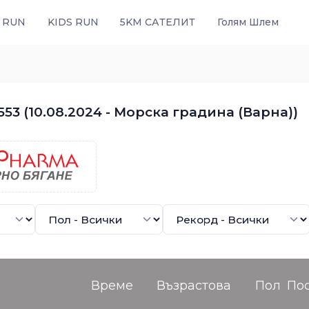
 RUN
KIDS RUN
5KM САТЕЛИТ
Голям Шлем
53 (10.08.2024 - Морска градина (Варна))
Време
Възрастова
Пол
По