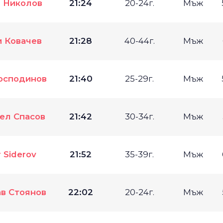
 Николов
21:24
20-24г.
Мъж
и Ковачев
21:28
40-44г.
Мъж
осподинов
21:40
25-29г.
Мъж
ел Спасов
21:42
30-34г.
Мъж
 Siderov
21:52
35-39г.
Мъж
в Стоянов
22:02
20-24г.
Мъж