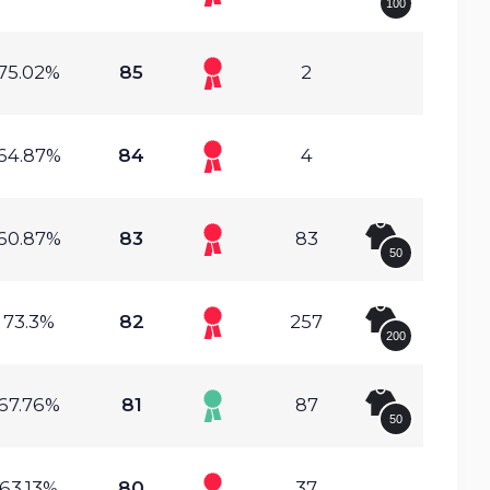
100
75.02%
85
2
64.87%
84
4
60.87%
83
83
50
73.3%
82
257
200
67.76%
81
87
50
63.13%
80
37