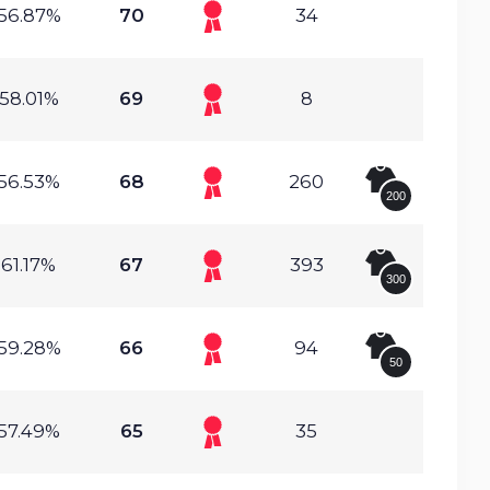
56.87%
70
34
58.01%
69
8
56.53%
68
260
200
61.17%
67
393
300
59.28%
66
94
50
57.49%
65
35