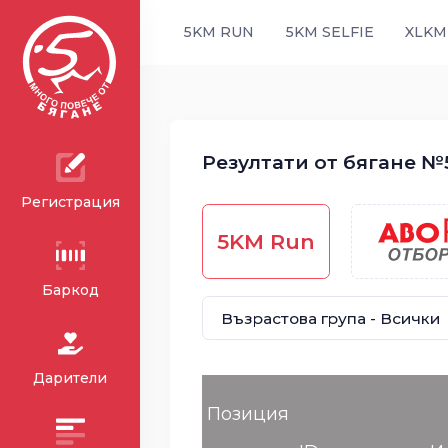
5KM RUN
5KM SELFIE
XLKM
Резултати от бягане №5
Регистрация
5KM Run
Баркод
Дарители
Позиция