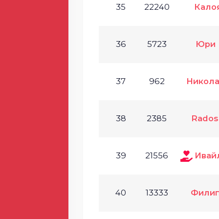
35
22240
Кало
36
5723
Юри 
37
962
Никола
38
2385
Radosl
39
21556
Ивай
40
13333
Филип