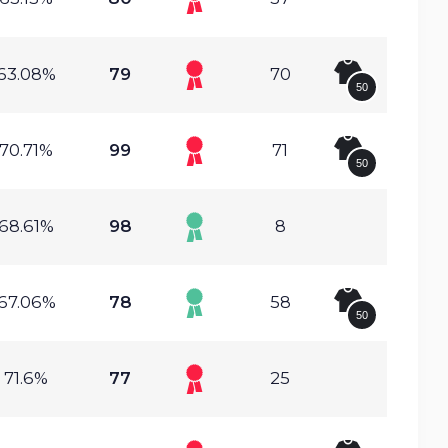
63.08%
79
70
50
70.71%
99
71
50
68.61%
98
8
67.06%
78
58
50
71.6%
77
25