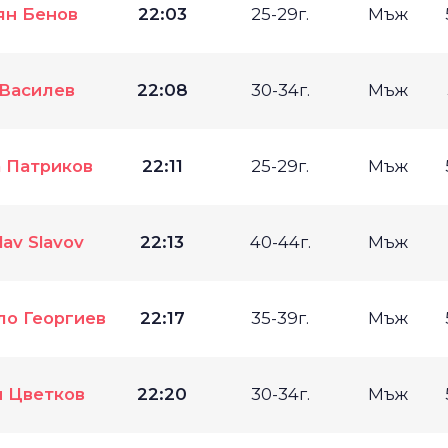
ян Бенов
22:03
25-29г.
Мъж
Василев
22:08
30-34г.
Мъж
 Патриков
22:11
25-29г.
Мъж
av Slavov
22:13
40-44г.
Мъж
ло Георгиев
22:17
35-39г.
Мъж
 Цветков
22:20
30-34г.
Мъж