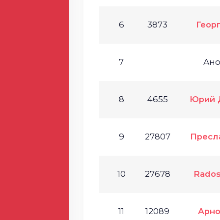
6
3873
Геор
7
Ан
8
4655
Юрий 
9
27807
Пресл
10
27678
Rados
11
12089
Арно