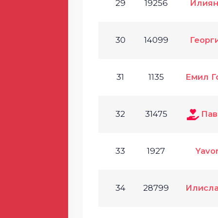
29
19256
Илиян
30
14099
Георг
31
1135
Емил Г
32
31475
Пав
33
1927
Yavor
34
28799
Илисла