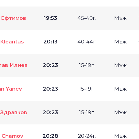
 Ефтимов
19:53
45-49г.
Мъж
 Kleantus
20:13
40-44г.
Мъж
лав Илиев
20:23
15-19г.
Мъж
an Yanev
20:23
15-19г.
Мъж
 Здравков
20:23
15-19г.
Мъж
r Chamov
20:28
20-24г.
Мъж