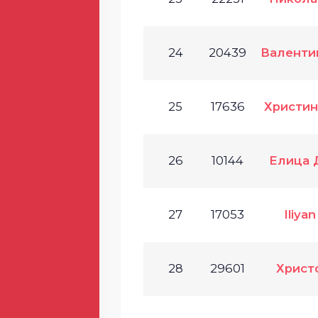
24
20439
Валенти
25
17636
Христин
26
10144
Елица 
27
17053
Iliya
28
29601
Христ