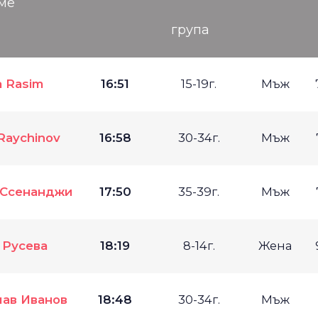
ме
група
a Rasim
16:51
15-19г.
Мъж
Raychinov
16:58
30-34г.
Мъж
 Ссенанджи
17:50
35-39г.
Мъж
 Русева
18:19
8-14г.
Жена
ав Иванов
18:48
30-34г.
Мъж