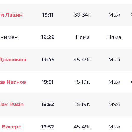
ги Лацин
19:11
30-34г.
Мъж
онимен
19:29
Няма
Няма
Джасимов
19:45
45-49г.
Мъж
ав Иванов
19:51
15-19г.
Мъж
lav Rusin
19:52
15-19г.
Мъж
 Висерс
19:52
45-49г.
Мъж