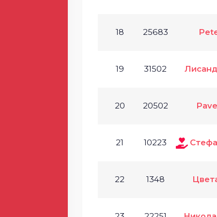
18
25683
Pete
19
31502
Лисанд
20
20502
Pave
21
10223
Стефа
22
1348
Цвет
23
22251
Никола