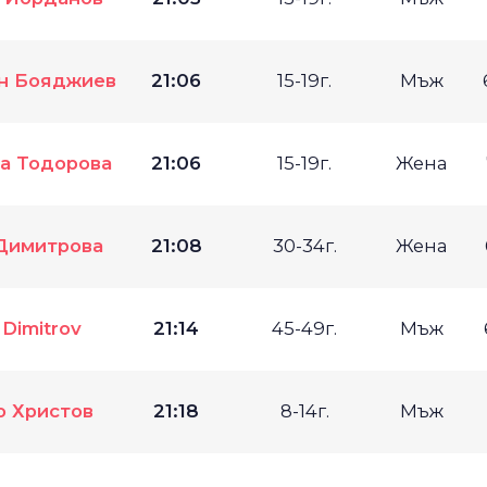
н Бояджиев
21:06
15-19г.
Мъж
а Тодорова
21:06
15-19г.
Жена
Димитрова
21:08
30-34г.
Жена
n Dimitrov
21:14
45-49г.
Мъж
о Христов
21:18
8-14г.
Мъж