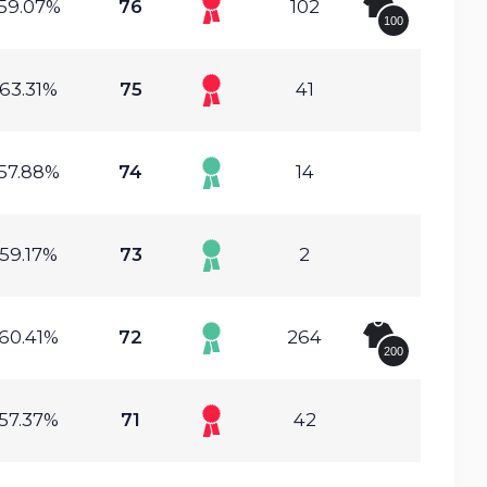
59.07%
76
102
100
63.31%
75
41
57.88%
74
14
59.17%
73
2
60.41%
72
264
200
57.37%
71
42