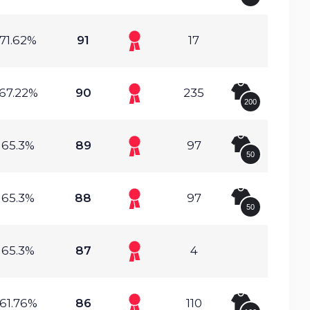
71.62%
91
17
67.22%
90
235
200
65.3%
89
97
50
65.3%
88
97
50
65.3%
87
4
61.76%
86
110