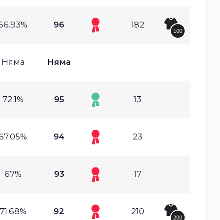
66.93%
96
182
100
Няма
Няма
72.1%
95
13
67.05%
94
23
67%
93
17
71.68%
92
210
200