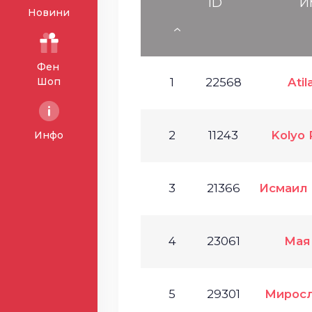
ID
И
Новини
Фен
Шоп
1
22568
Atil
2
11243
Kolyo 
Инфо
3
21366
Исмаил
4
23061
Мая
5
29301
Миросл