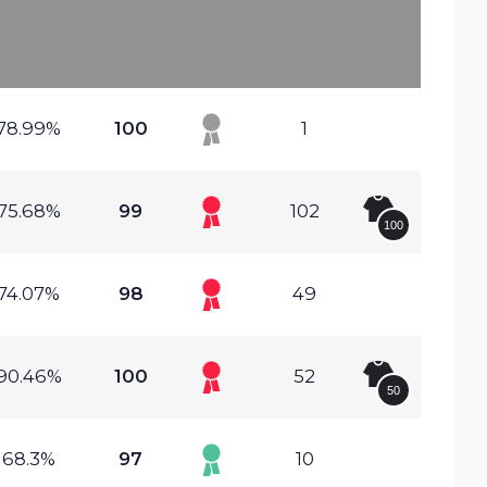
78.99%
100
1
75.68%
99
102
100
74.07%
98
49
90.46%
100
52
50
68.3%
97
10