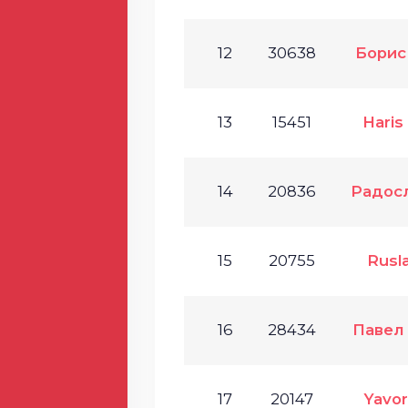
12
30638
Борис
13
15451
Haris
14
20836
Радос
15
20755
Rusl
16
28434
Павел
17
20147
Yavo