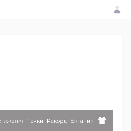
стижения
Точки
Рекорд
Бягания