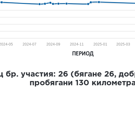
2024-05
2024-07
2024-09
2024-11
2025-01
2025-03
ПЕРИОД
 бр. участия:
26
(бягане
26
, до
пробягани
130
километр