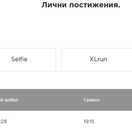
Лични постижения.
Selfie
XLrun
ай-добро
Средно
:28
19:15