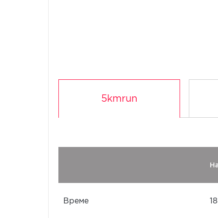
5kmrun
Н
Време
18