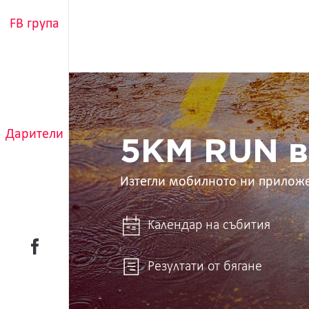
FB група
5KM
RUN
в
ръцете
Дарители
ти
5KM RUN в
Изтегли мобилното ни прилож
Календар на събития
Резултати от бягане