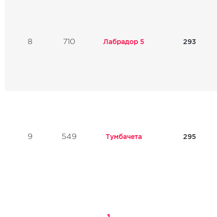
8
710
Лабрадор 5
293
9
549
Тумбачета
295