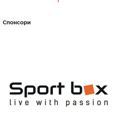
1
Спонсори
Спонсори