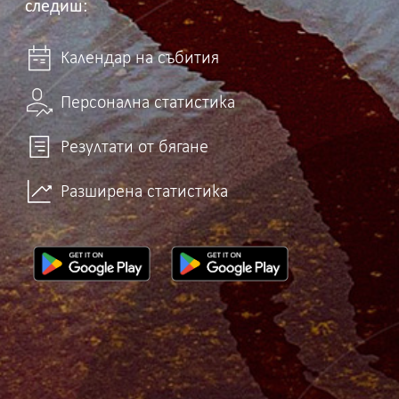
следиш:
Календар на събития
Персонална статистика
Резултати от бягане
Разширена статистика