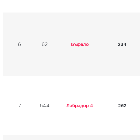
6
62
Бъфало
234
7
644
Лабрадор 4
262