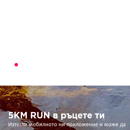
5KM
RUN
в
ръцете
ти
5KM RUN в ръцете ти
Изтегли мобилното ни приложение и може да