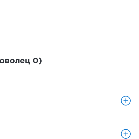
роволец
0
)