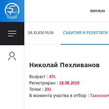
5KM RUN
ЗA XLKM RUN
СЪБИТИЯ И РЕЗУЛТАТИ
Николай Пехливанов
Възраст :
47г.
Регистриран :
18.08.2019
Точки :
231
В момента участва в отбор :
Тахионит