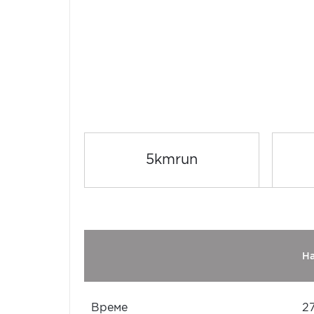
5kmrun
Н
Време
2