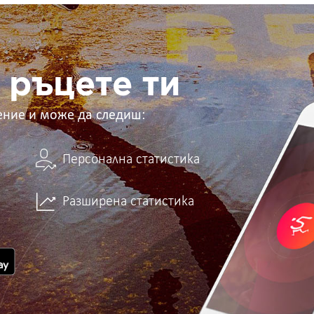
 ръцете ти
ение и може да следиш:
Персонална статистика
Разширена статистика