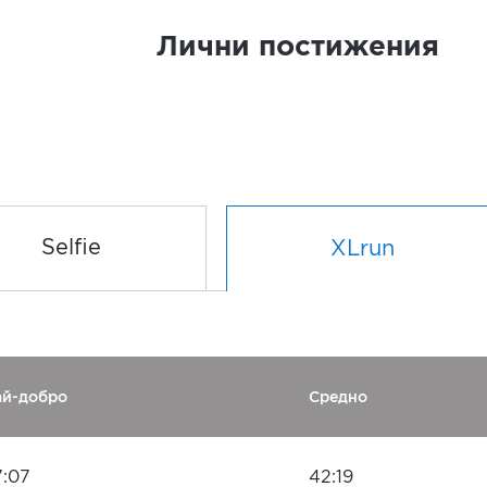
Лични постижения
Selfie
XLrun
ай-добро
Средно
7:07
42:19