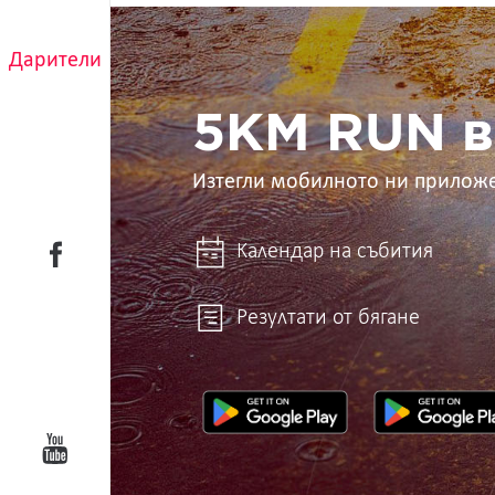
5KM
RUN
Дарители
в
ръцете
ти
5KM RUN в
Изтегли мобилното ни прилож
Календар на събития
Резултати от бягане