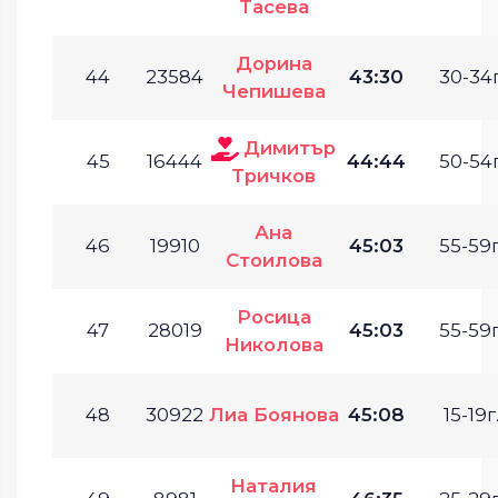
Тасева
Дорина
44
23584
43:30
30-34г
Чепишева
Димитър
45
16444
44:44
50-54г
Тричков
Ана
46
19910
45:03
55-59г
Стоилова
Росица
47
28019
45:03
55-59г
Николова
48
30922
Лиа Боянова
45:08
15-19г
Наталия