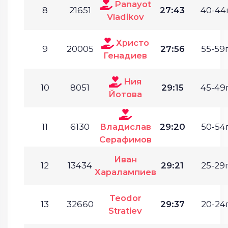
Panayot
8
21651
27:43
40-44г
Vladikov
Христо
9
20005
27:56
55-59г
Генадиев
Ния
10
8051
29:15
45-49г
Йотова
11
6130
Владислав
29:20
50-54г
Серафимов
Иван
12
13434
29:21
25-29г
Харалампиев
Teodor
13
32660
29:37
20-24г
Stratiev