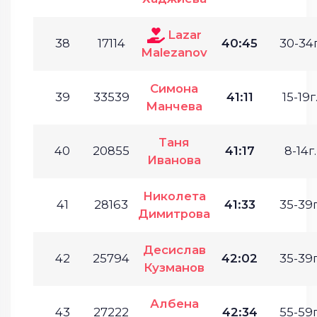
Lazar
38
17114
40:45
30-34г
Malezanov
Симона
39
33539
41:11
15-19г
Манчева
Таня
40
20855
41:17
8-14г.
Иванова
Николета
41
28163
41:33
35-39г
Димитрова
Десислав
42
25794
42:02
35-39г
Кузманов
Албена
43
27222
42:34
55-59г