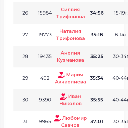
Силвия
26
15984
34:56
15-19г
Трифонова
Наталия
27
19773
35:18
8-14г.
Трифонова
Анелия
28
19435
35:25
30-34г
Кузманова
Мария
29
402
35:34
40-44г
Акчарлиева
Иван
30
9390
35:55
40-44г
Николов
Любомир
31
9965
37:01
30-34г
Савчов