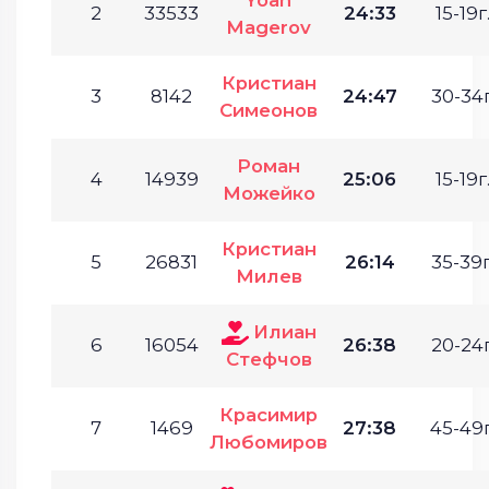
2
33533
24:33
15-19г
Magerov
Кристиан
3
8142
24:47
30-34г
Симеонов
Роман
4
14939
25:06
15-19г
Можейко
Кристиан
5
26831
26:14
35-39г
Милев
Илиан
6
16054
26:38
20-24г
Стефчов
Красимир
7
1469
27:38
45-49г
Любомиров