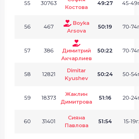
55
30763
49:27
45-49г
Костова
Boyka
56
467
50:19
70-74г
Arsova
57
386
Димитрий
50:22
70-74г
Акчарлиев
Dimitar
58
12821
50:24
50-54г
Kyushev
Жаклин
59
18373
51:16
20-24г
Димитрова
Сияна
60
31401
51:54
15-19г
Павлова