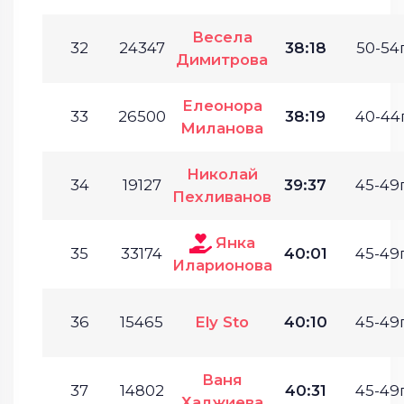
Весела
32
24347
38:18
50-54г
Димитрова
Елеонора
33
26500
38:19
40-44г
Миланова
Николай
34
19127
39:37
45-49г
Пехливанов
Янка
35
33174
40:01
45-49г
Иларионова
36
15465
Ely Sto
40:10
45-49г
Ваня
37
14802
40:31
45-49г
Хаджиева