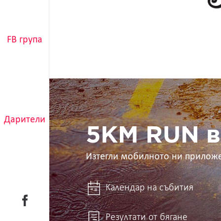
FB група
5KM
RUN
в
ръцете
Дарители
ти
5KM RUN в
Изтегли мобилното ни прилож
Календар на събития
Резултати от бягане