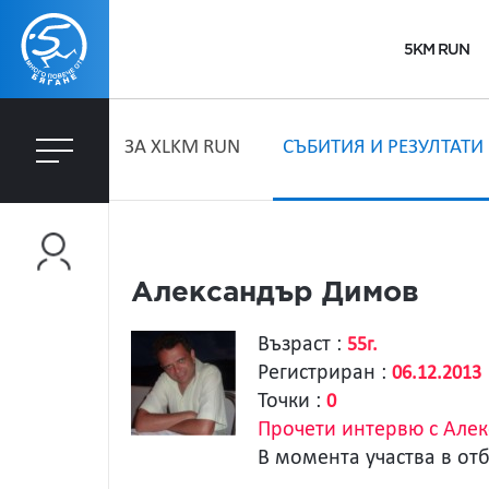
5KM RUN
ЗA XLKM RUN
СЪБИТИЯ И РЕЗУЛТАТИ
Александър Димов
Възраст :
55г.
Регистриран :
06.12.2013
Точки :
0
Прочети интервю с Але
В момента участва в от