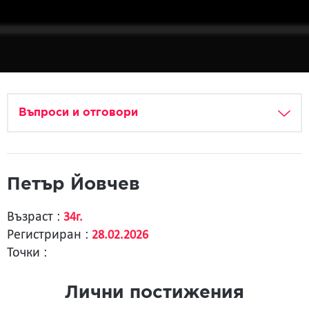
Въпроси и отговори
Петър Йовчев
Възраст :
34г.
Регистриран :
28.02.2026
Точки :
Лични постижения