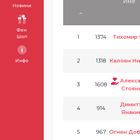
Име
Новини
Фен
Шоп
1
1374
Тихомир 
2
1318
Калоян Ни
Инфо
Алекс
3
1608
Стоян
Димит
4
914
Янаки
5
967
Огнян Доб