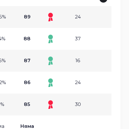
06%
89
24
14%
88
37
46%
87
16
92%
86
24
8%
85
30
ма
Няма