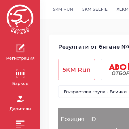
5KM RUN
5KM SELFIE
XLKM
Резултати от бягане №6
Регистрация
5KM Run
Баркод
Дарители
Позиция
ID