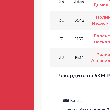
29
3859
Демир
Поли
30
5542
Неделч
Валент
31
1153
Паскал
Рали
32
1634
Авлавид
Рекордите на 5KM R
658
Бягания
Общо пробягано време:
2