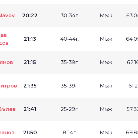
Slavov
20:22
30-34г.
Мъж
63.
ав
21:13
40-44г.
Мъж
64.
дов
янов
21:15
35-39г.
Мъж
62.
итров
21:35
35-39г.
Мъж
61.
Вълев
21:41
25-29г.
Мъж
57.
ванов
21:50
8-14г.
Мъж
69.