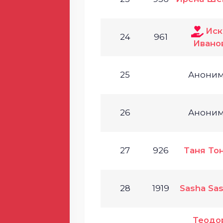
Иск
24
961
Ивано
25
Анони
26
Анони
27
926
Таня То
28
1919
Sasha Sa
Теодо