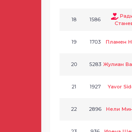
Рад
18
1586
Стане
19
1703
Пламен Н
20
5283
Жулиан Ва
21
1927
Yavor Si
22
2896
Нели Мин
23
936
Ирена Ше