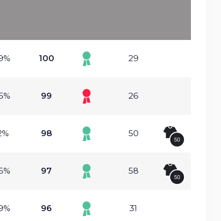
49%
100
29
95%
99
26
2%
98
50
50
36%
97
58
50
29%
96
31