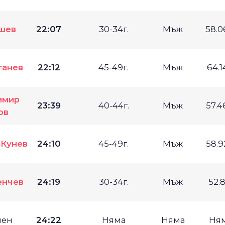
шев
22:07
30-34г.
Мъж
58.
танев
22:12
45-49г.
Мъж
64.
имир
23:39
40-44г.
Мъж
57.
ов
 Кунев
24:10
45-49г.
Мъж
58.
енчев
24:19
30-34г.
Мъж
52.
мен
24:22
Няма
Няма
Ня