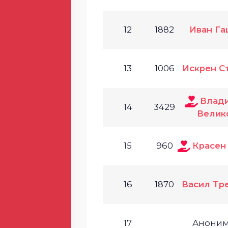
12
1882
Иван Га
13
1006
Искрен С
Влад
14
3429
Велик
15
960
Красен
16
1870
Васил Тр
17
Анони