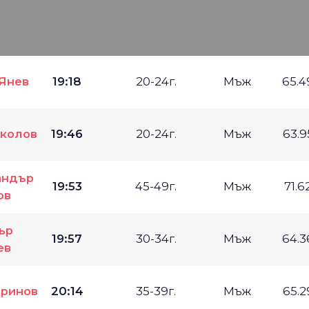
Янев
19:18
20-24г.
Мъж
65.
колов
19:46
20-24г.
Мъж
63.
андър
19:53
45-49г.
Мъж
71.6
ов
ър
19:57
30-34г.
Мъж
64.
ев
ринов
20:14
35-39г.
Мъж
65.