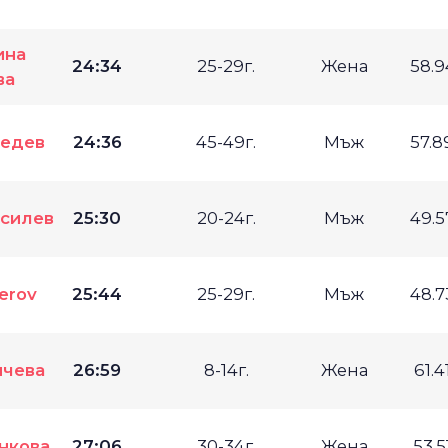
ина
24:34
25-29г.
Жена
58.
ва
едев
24:36
45-49г.
Мъж
57.
силев
25:30
20-24г.
Мъж
49.
derov
25:44
25-29г.
Мъж
48.
чева
26:59
8-14г.
Жена
61.4
нкова
27:06
30-34г.
Жена
53.5