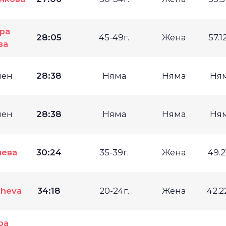
ра
28:05
45-49г.
Жена
57.1
ва
мен
28:38
Няма
Няма
Ня
мен
28:38
Няма
Няма
Ня
нева
30:24
35-39г.
Жена
49.
sheva
34:18
20-24г.
Жена
42.
ра