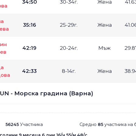
34:50
30-34г.
Жена
41.
ова
на
35:16
25-29г.
Жена
41.
ева
ин
42:19
20-24г.
Мъж
29.
ев
ца
42:33
8-14г.
Жена
38.
ова
UN - Морска градина (Варна)
56245
Участника
Средно
85
участника на 
 години 9 месеца 6 дни 16/ч 55/м 48/с