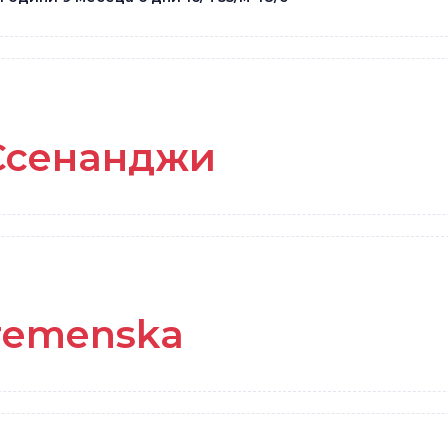
Ссенанджи
Kremenska