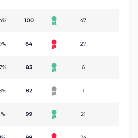
94%
100
47
89%
84
27
57%
83
6
73%
82
1
1%
99
21
1%
98
24