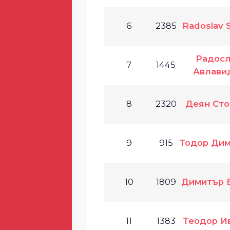
6
2385
Radoslav 
Радосл
7
1445
Авлави
8
2320
Деян Сто
9
915
Тодор Дим
10
1809
Димитър 
11
1383
Теодор И