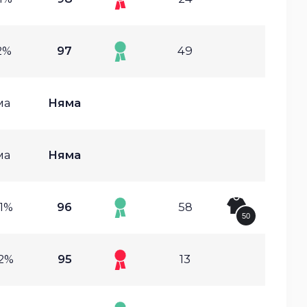
2%
97
49
ма
Няма
ма
Няма
21%
96
58
50
22%
95
13