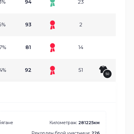
63%
94
23
06%
93
2
87%
81
14
94%
92
51
50
бягане
Километраж:
281225км
Рекорден брой участници:
226