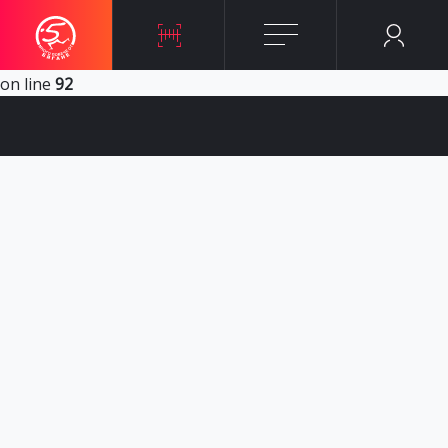
Notice
: Undefined variable: sql_city in
/home/kmrunbg/appCore/classes/Logic/Pub/Petkmrun/Res
on line
92