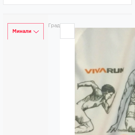
Град
Минали