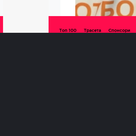
© 5kmrun All
Топ 100
Трасета
Спонсори
rights reserved -
27
Created by
Design
Партньори
Дарители
Studio 42
януари
Въпроси
За нас
Контакти
/събота/
Общи условия
500 Something
Индивидуално и 
Къде
Кога
went wrong
10:00ч.
Западен П
		Array

(

    [type] => 8

    [message] => Undefined variable: sql_city
