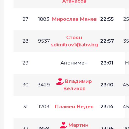
Атанасов
27
1883
Мирослав Манев
22:55
25
Стоян
28
9537
22:57
35
sdimitrov1@abv.bg
29
Анонимен
23:01
Н
Владимир
30
3429
23:10
45
Великов
31
1703
Пламен Недев
23:14
45
Мартин
32
1959
23:35
20