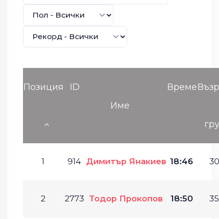
Позиция
ID
Време
Възр
Име
гр
1
914
Димитър Янакиев
18:46
30
2
2773
Тодор Прокопов
18:50
35