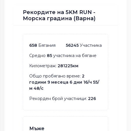
Рекордите на 5KM RUN -
Морска градина (Варна)
658
Бягания
56245
Участника
Средно
85
участника на бягане
Километраж:
281225км
Общо пробягано време:
2
години 9 месеца 6 дни 16/ч 55/
м 48/с
Рекорден брой участници:
226
Мъже