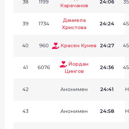
38
1199
24:06
35
Карачанов
Даниела
39
1734
24:24
45
Христова
40
960
Красен Кунев
24:27
45
Йордан
41
6076
24:36
45
Цингов
42
Анонимен
24:41
Н
43
Анонимен
24:58
Н