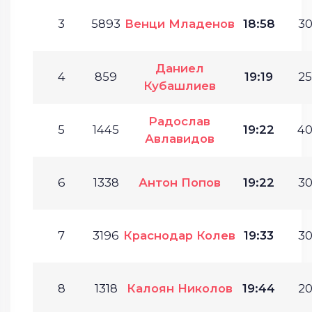
3
5893
Венци Младенов
18:58
30
Даниел
4
859
19:19
25
Кубашлиев
Радослав
5
1445
19:22
40
Авлавидов
6
1338
Антон Попов
19:22
30
7
3196
Краснодар Колев
19:33
30
8
1318
Калоян Николов
19:44
20