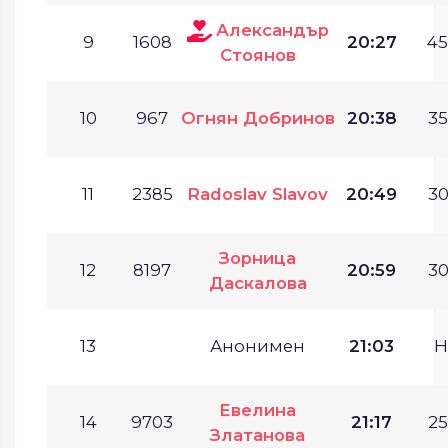
Александър
9
1608
20:27
45
Стоянов
10
967
Огнян Добринов
20:38
35
11
2385
Radoslav Slavov
20:49
30
Зорница
12
8197
20:59
30
Даскалова
13
Анонимен
21:03
Н
Евелина
14
9703
21:17
25
Златанова