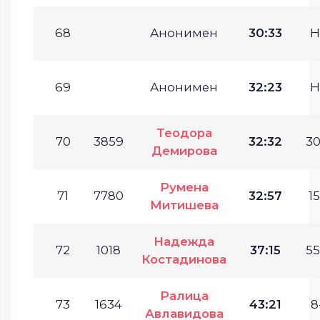
68
Анонимен
30:33
Н
69
Анонимен
32:23
Н
Теодора
70
3859
32:32
30
Демирова
Румена
71
7780
32:57
15
Митишева
Надежда
72
1018
37:15
55
Костадинова
Ралица
73
1634
43:21
8
Авлавидова