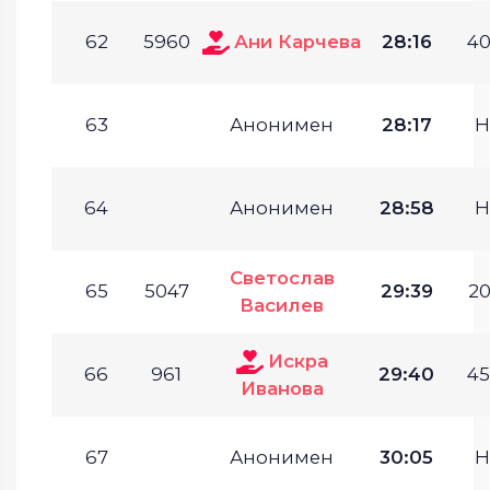
62
5960
Ани Карчева
28:16
40
63
Анонимен
28:17
Н
64
Анонимен
28:58
Н
Светослав
65
5047
29:39
20
Василев
Искра
66
961
29:40
45
Иванова
67
Анонимен
30:05
Н