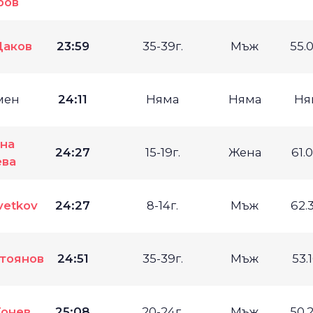
ров
Цаков
23:59
35-39г.
Мъж
55.
мен
24:11
Няма
Няма
Ня
на
24:27
15-19г.
Жена
61.
ева
vetkov
24:27
8-14г.
Мъж
62.
тоянов
24:51
35-39г.
Мъж
53.
Тонев
25:08
20-24г.
Мъж
50.