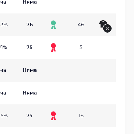
ма
Няма
43%
76
46
50
21%
75
5
ма
Няма
ма
Няма
05%
74
16