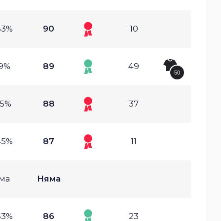
83%
90
10
.9%
89
49
50
15%
88
37
45%
87
11
ма
Няма
63%
86
23