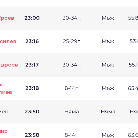
Троев
23:00
30-34г.
Мъж
55.
асилев
23:16
25-29г.
Мъж
53
ндреев
23:17
30-34г.
Мъж
55.
он
23:18
8-14г.
Мъж
65.
лиев
мен
23:50
Няма
Няма
Ня
мир
23:58
8-14г.
Мъж
63.