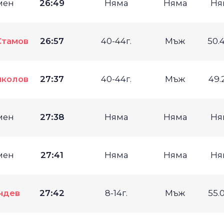
мен
26:49
Няма
Няма
Ня
Стамов
26:57
40-44г.
Мъж
50.
иколов
27:37
40-44г.
Мъж
49.
мен
27:38
Няма
Няма
Ня
мен
27:41
Няма
Няма
Ня
ндев
27:42
8-14г.
Мъж
55.