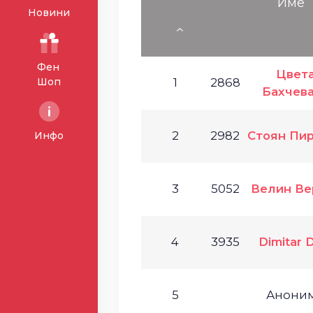
Име
Новини
Фен
Цвет
Шоп
1
2868
Бахчев
2
2982
Стоян Пи
Инфо
3
5052
Велин Ве
4
3935
Dimitar 
5
Анони