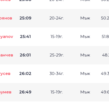
оянов
25:09
20-24г.
Мъж
50.
oyanov
25:41
15-19г.
Мъж
51.
ранчев
26:01
25-29г.
Мъж
48
Русев
26:02
30-34г.
Мъж
49.
румев
26:49
15-19г.
Мъж
49.