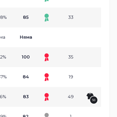
08%
85
33
ма
Няма
02%
100
35
37%
84
19
16%
83
49
50
29%
82
1