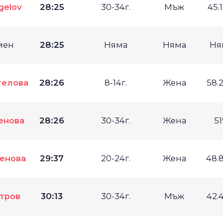
gelov
28:25
30-34г.
Мъж
45.
мен
28:25
Няма
Няма
Ня
гелова
28:26
8-14г.
Жена
58.
енова
28:26
30-34г.
Жена
5
енова
29:37
20-24г.
Жена
48.
тров
30:13
30-34г.
Мъж
42.