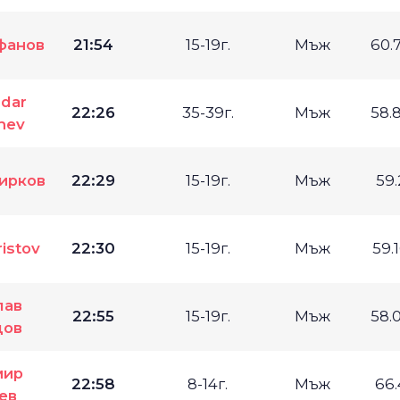
фанов
21:54
15-19г.
Мъж
60.
ndar
22:26
35-39г.
Мъж
58.
hev
ирков
22:29
15-19г.
Мъж
59
istov
22:30
15-19г.
Мъж
59.
лав
22:55
15-19г.
Мъж
58.
цов
мир
22:58
8-14г.
Мъж
66
ев