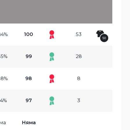
84%
100
53
50
55%
99
28
48%
98
8
34%
97
3
ма
Няма