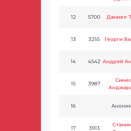
12
5700
Даниел 
13
3255
Георги В
14
4542
Андрей А
Симе
15
3987
Анджар
16
Анони
Стани
17
3913