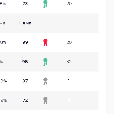
18%
73
20
ма
Няма
28%
99
20
1%
98
32
89%
97
1
49%
72
1