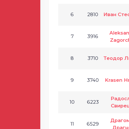
6
2810
Иван Сте
Aleksa
7
3916
Zagorc
8
3710
Теодор Л
9
3740
Krasen Hr
Радос
10
6223
Свире
Драго
11
6529
Драгн