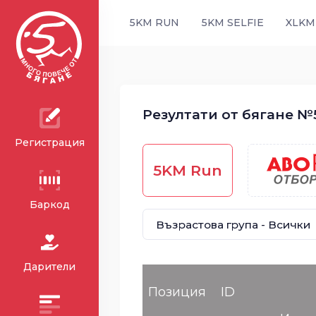
5KM RUN
5KM SELFIE
XLKM
Резултати от бягане №5
Регистрация
5KM Run
Баркод
Дарители
Позиция
ID