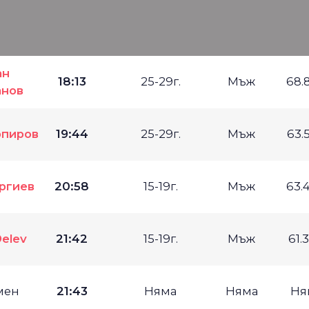
ан
18:13
25-29г.
Мъж
68.
анов
рпиров
19:44
25-29г.
Мъж
63.
ргиев
20:58
15-19г.
Мъж
63.
Delev
21:42
15-19г.
Мъж
61.
мен
21:43
Няма
Няма
Ня