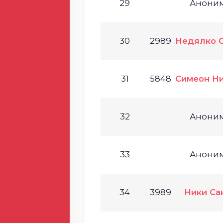
29
Анони
30
2989
Недялко 
31
5848
Симеон Н
32
Анони
33
Анони
34
3989
Ники Са