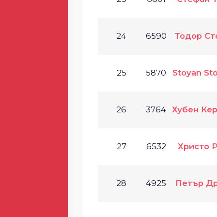
24
6590
Тодор Ст
25
5870
Stoyan St
26
3764
Хубен Ке
27
6532
Христо 
28
4925
Петър Д