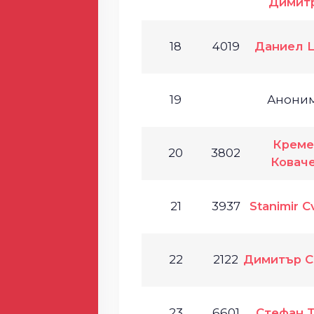
Димит
18
4019
Даниел 
19
Анони
Креме
20
3802
Ковач
21
3937
Stanimir C
22
2122
Димитър С
23
6601
Стефан 