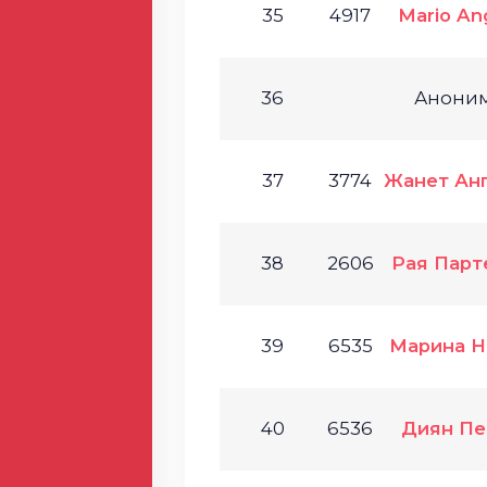
35
4917
Mario An
36
Анони
37
3774
Жанет Ан
38
2606
Рая Парт
39
6535
Марина Н
40
6536
Диян Пе