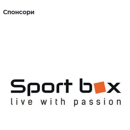
Спонсори
Спонсори