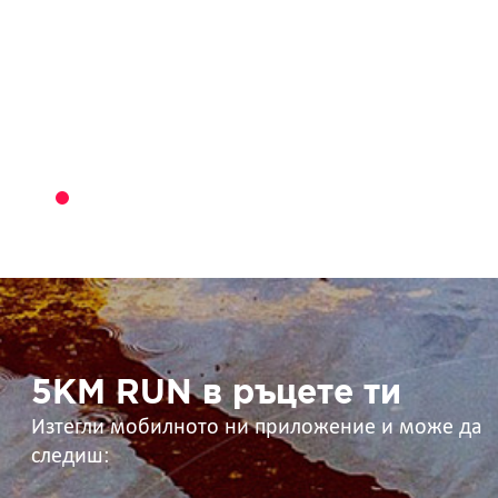
5KM
RUN
в
ръцете
ти
5KM RUN в ръцете ти
Изтегли мобилното ни приложение и може да
следиш: