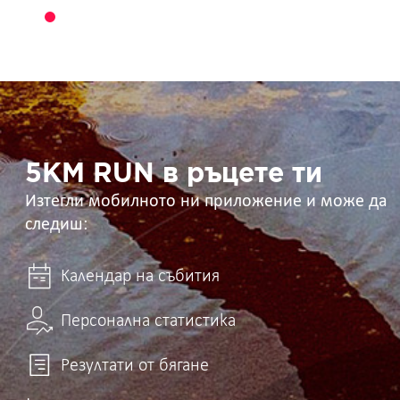
5KM
RUN
в
ръцете
ти
5KM RUN в ръцете ти
Изтегли мобилното ни приложение и може да
следиш:
Календар на събития
Персонална статистика
Резултати от бягане