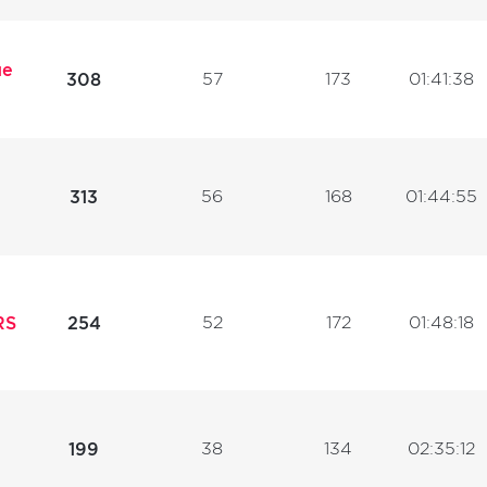
не
57
173
01:41:38
308
56
168
01:44:55
313
52
172
01:48:18
RS
254
38
134
02:35:12
199