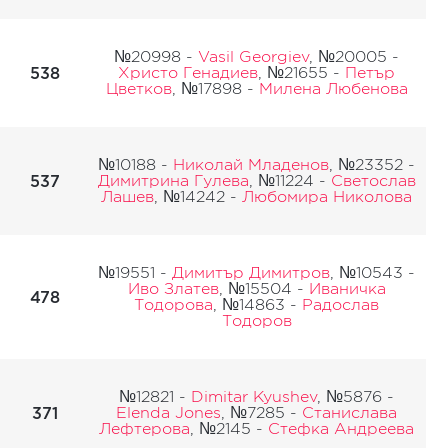
№20998 -
Vasil Georgiev
, №20005 -
538
Христо Генадиев
, №21655 -
Петър
Цветков
, №17898 -
Милена Любенова
№10188 -
Николай Младенов
, №23352 -
537
Димитрина Гулева
, №11224 -
Светослав
Лашев
, №14242 -
Любомира Николова
№19551 -
Димитър Димитров
, №10543 -
Иво Златев
, №15504 -
Иваничка
478
Тодорова
, №14863 -
Радослав
Тодоров
№12821 -
Dimitar Kyushev
, №5876 -
371
Elenda Jones
, №7285 -
Станислава
Лефтерова
, №2145 -
Стефка Андреева