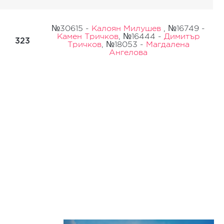
№30615 -
Калоян Милушев
, №16749 -
Камен Тричков
, №16444 -
Димитър
323
Тричков
, №18053 -
Магдалена
Ангелова