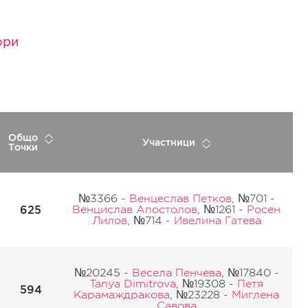
ори
Общо
Участници
Точки
№3366 -
Венцеслав Петков
, №701 -
625
Венцислав Апостолов
, №1261 -
Росен
Лилов
, №714 -
Ивелина Гатева
№20245 -
Весела Пенчева
, №17840 -
Tanya Dimitrova
, №19308 -
Петя
594
Карамаждракова
, №23228 -
Миглена
Савова