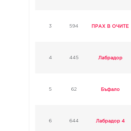
3
594
ПРАХ В ОЧИТЕ
4
445
Лабрадор
5
62
Бъфало
6
644
Лабрадор 4