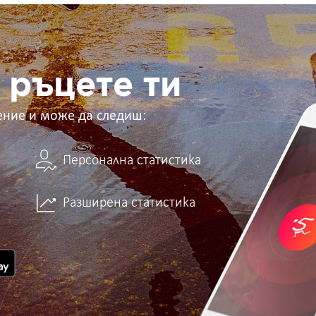
 ръцете ти
ение и може да следиш:
Персонална статистика
Разширена статистика