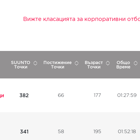
Вижте класацията за корпоративни отб
SUUNTO
Постижение
Възраст
Общо
Точки
Точки
Точки
Време
66
177
01:27:59
ци
382
58
195
01:52:18
341