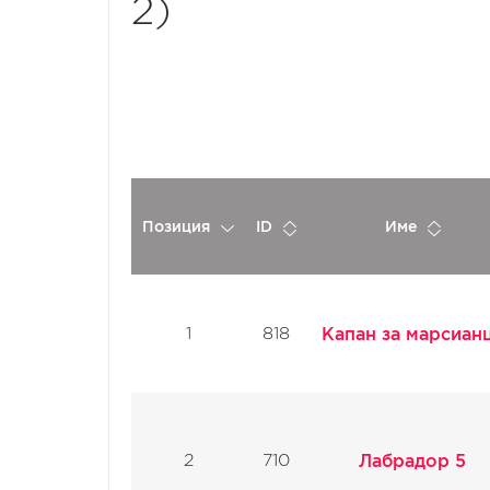
2)
Позиция
ID
Име
1
818
Капан за марсиан
2
710
Лабрадор 5