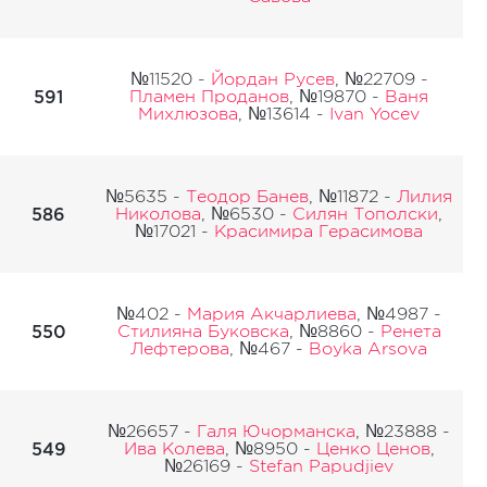
№11520 -
Йордан Русев
, №22709 -
591
Пламен Проданов
, №19870 -
Ваня
Михлюзова
, №13614 -
Ivan Yocev
№5635 -
Теодор Банев
, №11872 -
Лилия
586
Николова
, №6530 -
Силян Тополски
,
№17021 -
Красимира Герасимова
№402 -
Мария Акчарлиева
, №4987 -
550
Стилияна Буковска
, №8860 -
Ренета
Лефтерова
, №467 -
Boyka Arsova
№26657 -
Галя Ючорманска
, №23888 -
549
Ива Колева
, №8950 -
Ценко Ценов
,
№26169 -
Stefan Papudjiev