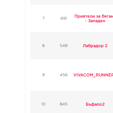
Приятели за бяга
7
691
- Западен
8
548
Лабрадор 2
9
456
VIVACOM_RUNNE
10
845
Бъфало2