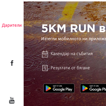
5KM
RUN
в
ръцете
ти
Дарители
5KM RUN в
Изтегли мобилното ни прилож
Календар на събития
Резултати от бягане