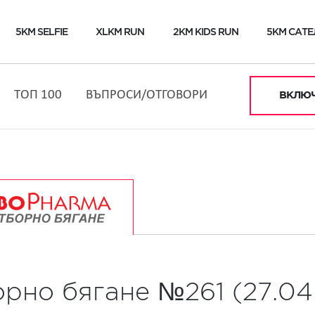
5KM SELFIE
XLKM RUN
2KM KIDS RUN
5KM САТЕ
ТОП 100
ВЪПРОСИ/ОТГОВОРИ
ВКЛЮЧ
орно бягане №261 (27.04