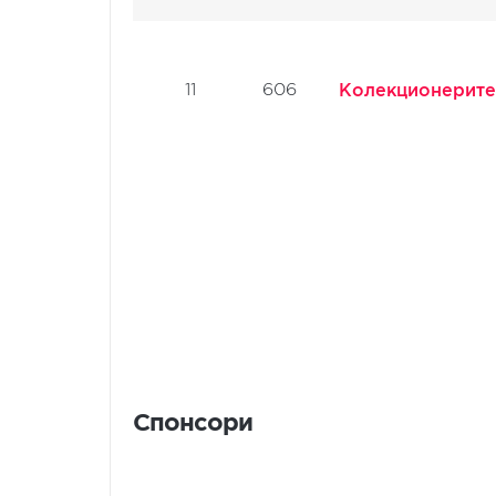
11
606
Колекционерите
Спонсори
Спонсори