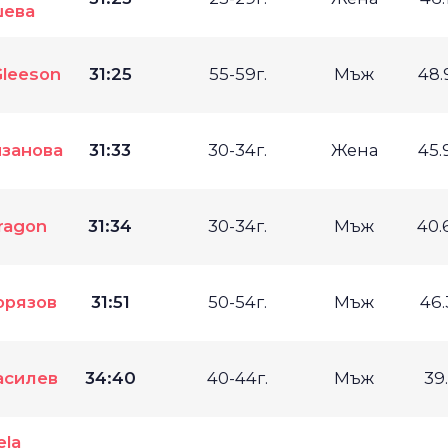
шева
Gleeson
31:25
55-59г.
Мъж
48.
занова
31:33
30-34г.
Жена
45.
ragon
31:34
30-34г.
Мъж
40.
орязов
31:51
50-54г.
Мъж
46.
асилев
34:40
40-44г.
Мъж
39
ela