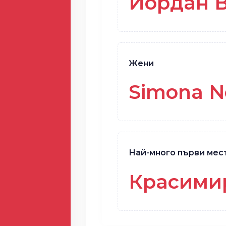
Йордан 
Жени
Simona N
Най-много първи мес
Красими