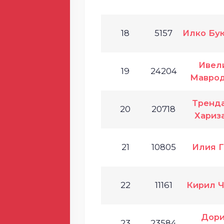
18
5157
Илко Бу
Ивел
19
24204
Маврод
Тренд
20
20718
Хариз
21
10805
Илия Г
22
11161
Кирил Ч
Дори
23
23584