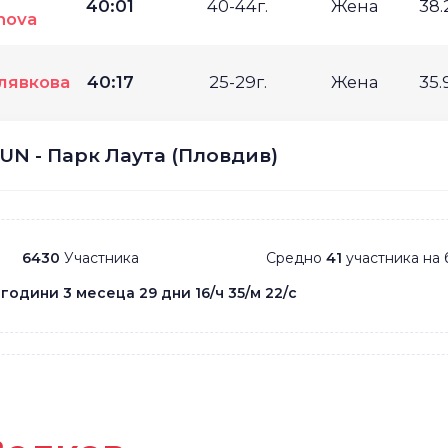
40:01
40-44г.
Жена
38.
nova
лявкова
40:17
25-29г.
Жена
35.
UN - Парк Лаута (Пловдив)
6430
Участника
Средно
41
участника на 
 години 3 месеца 29 дни 16/ч 35/м 22/с