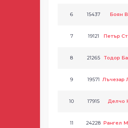
6
15437
Боян В
7
19121
Петър Ст
8
21265
Тодор Ба
9
19571
Лъчезар 
10
17915
Делчо 
11
24228
Рангел М