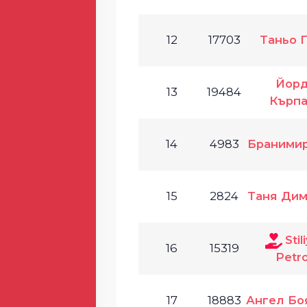
12
17703
Таньо 
Йор
13
19484
Кърпа
14
4983
Бранимир
15
2824
Таня Дим
Stil
16
15319
Petr
17
18883
Ангел Бо