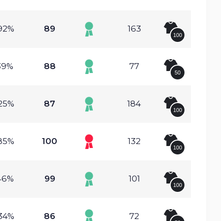
92%
89
163
100
39%
88
77
50
25%
87
184
100
85%
100
132
100
46%
99
101
100
34%
86
72