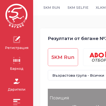
5KM RUN
5KM SELFIE
XLKM
Резултати от бягане №3
Регистрация
5KM Run
Баркод
Дарители
Позиция