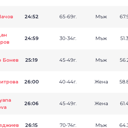
Пачов
24:52
65-69г.
Мъж
67.
дан
24:59
30-34г.
Мъж
51.
ров
 Бонев
25:19
45-49г.
Мъж
56.
итрова
26:00
40-44г.
Жена
58.
iyana
26:06
45-49г.
Жена
61.
ova
яджиев
26:15
70-74г.
Мъж
64.