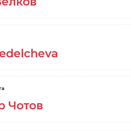
Велков
edelcheva
та
р Чотов