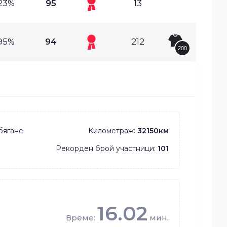
23%
95
13
95%
94
212
200
бягане
Километраж:
32150км
Рекорден брой участници:
101
16.02
Време:
мин.