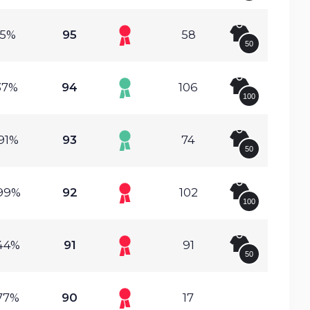
.5%
95
58
50
37%
94
106
100
91%
93
74
50
99%
92
102
100
44%
91
91
50
77%
90
17