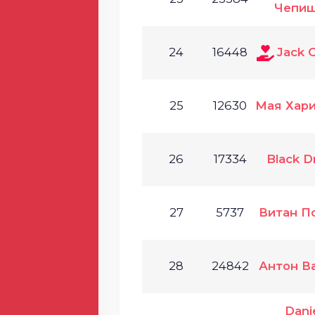
Чепи
24
16448
Jack 
25
12630
Мая Хари
26
17334
Black D
27
5737
Витан П
28
24842
Антон В
Dani