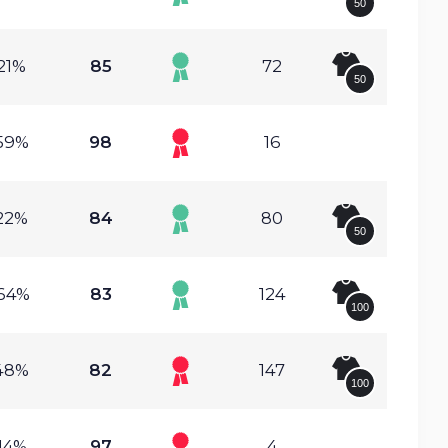
50
21%
85
72
50
59%
98
16
22%
84
80
50
64%
83
124
100
48%
82
147
100
14%
97
4