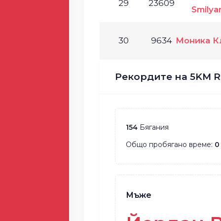
29
23609
Smilya
30
9634
Моника К
Рекордите на 5KM R
154
Бягания
Общо пробягано време:
0
Мъже