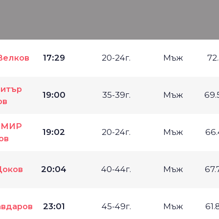
Велков
17:29
20-24г.
Мъж
72
итър
19:00
35-39г.
Мъж
69.
ов
ИМИР
19:02
20-24г.
Мъж
66.
ов
Доков
20:04
40-44г.
Мъж
67.
вдаров
23:01
45-49г.
Мъж
61.