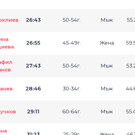
юклиев
26:43
50-54г.
Мъж
55.
ина
26:55
45-49г.
Жена
59.
иева
афил
27:43
50-54г.
Мъж
53.
анов
анев
28:46
30-34г.
Мъж
44.
учков
29:11
60-64г.
Мъж
55.
на
31:23
25-29г.
Жена
46.