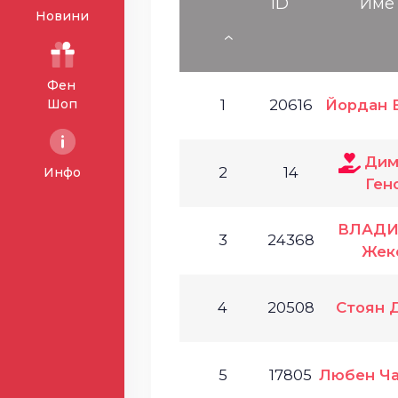
ID
Име
Новини
Фен
Шоп
1
20616
Йордан 
Дим
2
14
Инфо
Ген
ВЛАД
3
24368
Жек
4
20508
Стоян 
5
17805
Любен Ча