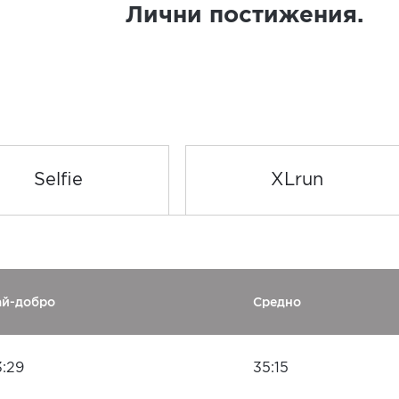
Лични постижения.
Selfie
XLrun
ай-добро
Средно
3:29
35:15