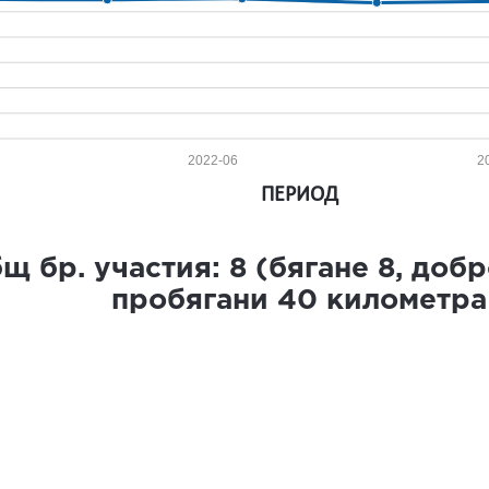
2022-06
2
ПЕРИОД
щ бр. участия:
8
(бягане
8
, доб
пробягани
40
километра