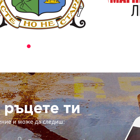
 ръцете ти
ение и може да следиш: