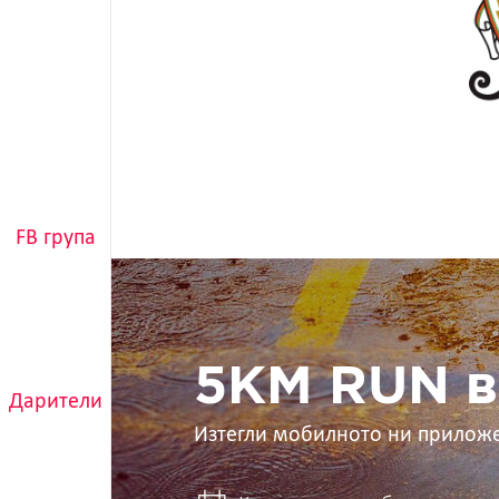
FB група
5KM
RUN
в
ръцете
ти
5KM RUN в
Дарители
Изтегли мобилното ни прилож