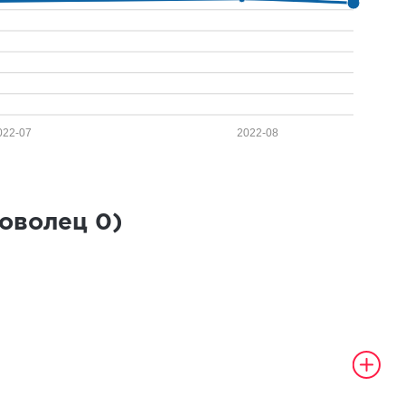
022-07
2022-08
роволец
0
)