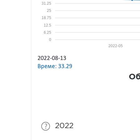
31.25
25
18.75
12.5
6.25
0
2022-05
2022-08-13
Време: 33.29
Об
2022