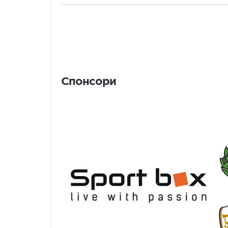
Спонсори
Спонсори