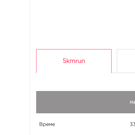
5kmrun
Н
Време
3