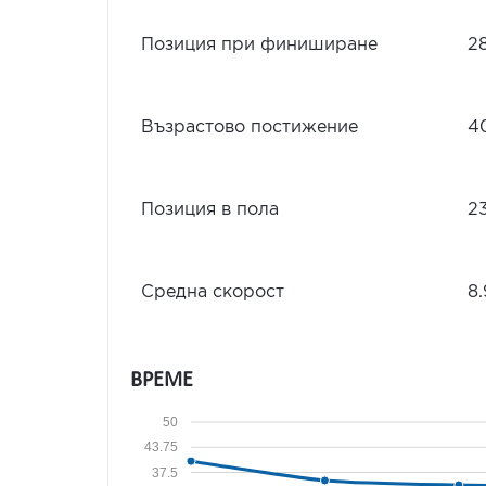
Позиция при финиширане
2
Възрастово постижение
4
Позиция в пола
2
Средна скорост
8.
ВРЕМЕ
50
43.75
37.5