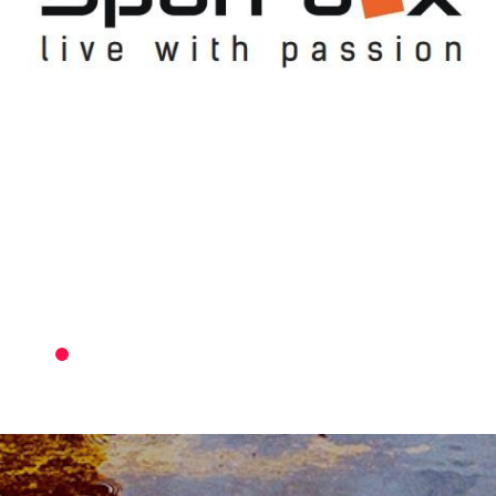
5KM
RUN
в