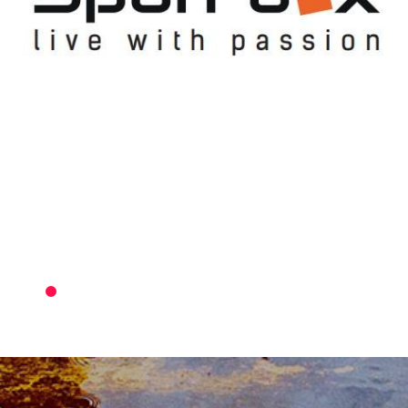
5KM
RUN
в