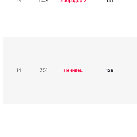
13
548
Лабрадор 2
141
14
351
Ленивец
128