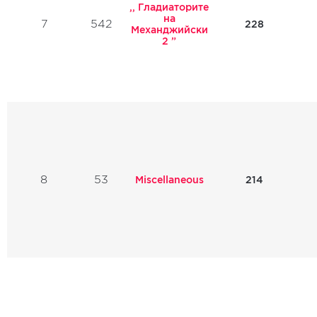
,, Гладиаторите
на
7
542
228
Механджийски
2 ”
8
53
Miscellaneous
214