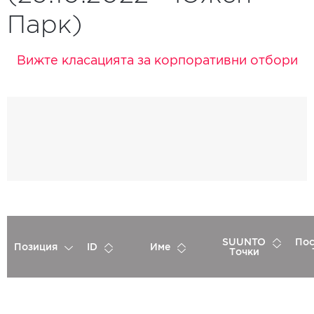
Парк)
Вижте класацията за корпоративни отбори
SUUNTO
Пос
Позиция
ID
Име
Точки