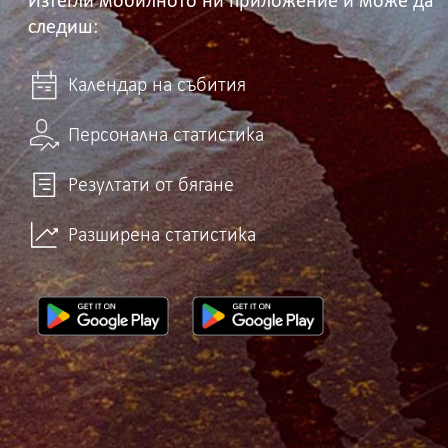
Изтегли мобилното ни приложение и може да
следиш:
Календар на събития
Персонална статистика
Резултати от бягане
Разширена статистика