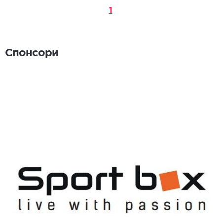
1
Спонсори
Спонсори