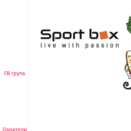
FB група
Дарители