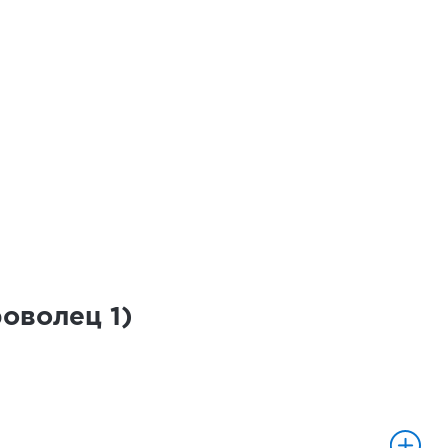
роволец
1
)