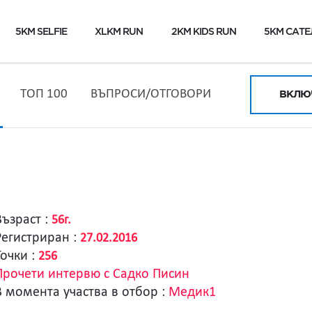
5KM SELFIE
XLKM RUN
2KM KIDS RUN
5KM САТЕ
ТОП 100
ВЪПРОСИ/ОТГОВОРИ
ВКЛЮЧ
Възраст :
56г.
Регистриран :
27.02.2016
Точки :
256
Прочети интервю с Садко Писин
В момента участва в отбор :
Медик1