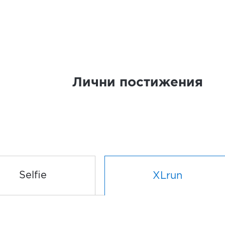
Лични постижения
Selfie
XLrun