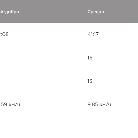
ай-добро
Средно
2:08
41:17
16
13
.59 км/ч
9.85 км/ч