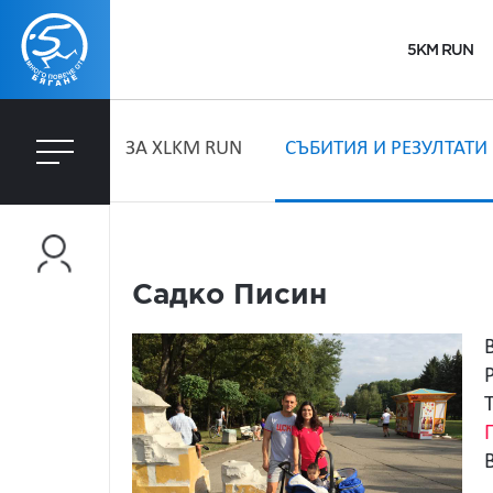
5KM RUN
ЗA XLKM RUN
СЪБИТИЯ И РЕЗУЛТАТИ
Садко Писин