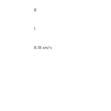
8
1
8.18 км/ч