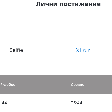
Лични постижения
Selfie
XLrun
ай-добро
Средно
3:44
33:44