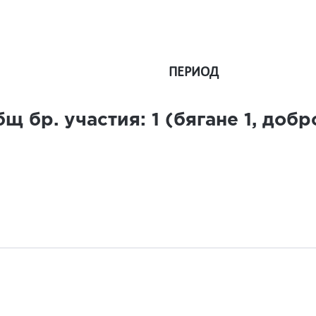
ПЕРИОД
щ бр. участия:
1
(бягане
1
, доб