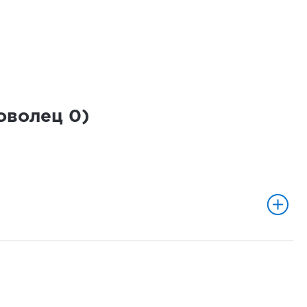
роволец
0
)