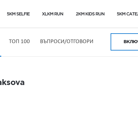
5KM SELFIE
XLKM RUN
2KM KIDS RUN
5KM САТЕ
ТОП 100
ВЪПРОСИ/ОТГОВОРИ
ВКЛЮЧ
aksova