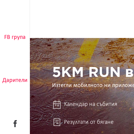
FB група
5KM
RUN
в
ръцете
ти
5KM RUN в
Дарители
Изтегли мобилното ни прилож
Календар на събития
Резултати от бягане