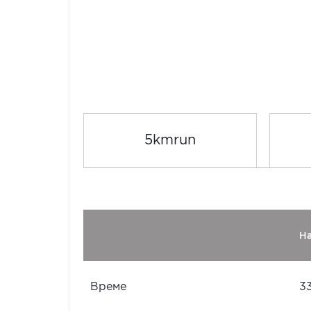
5kmrun
Н
Време
3