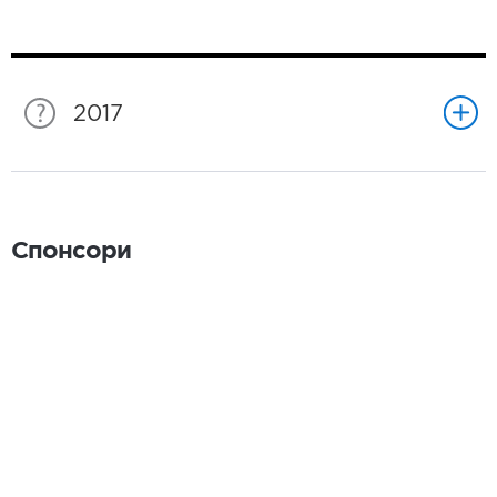
2017
Спонсори
Спонсори