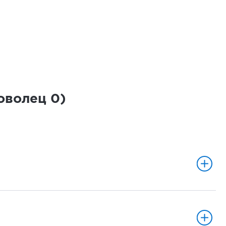
роволец
0
)