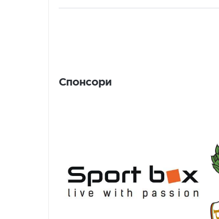
Спонсори
Спонсори