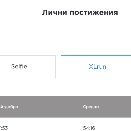
Лични постижения
Selfie
XLrun
ай-добро
Средно
7:53
54:16