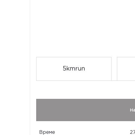
5kmrun
Н
Време
2