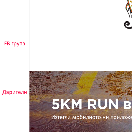
FB група
5KM
RUN
в
Дарители
ръцете
ти
5KM RUN в
Изтегли мобилното ни прилож