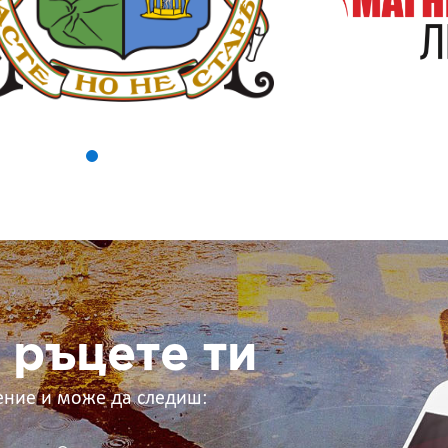
 ръцете ти
ение и може да следиш: