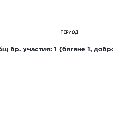
ПЕРИОД
щ бр. участия:
1
(бягане
1
, доб