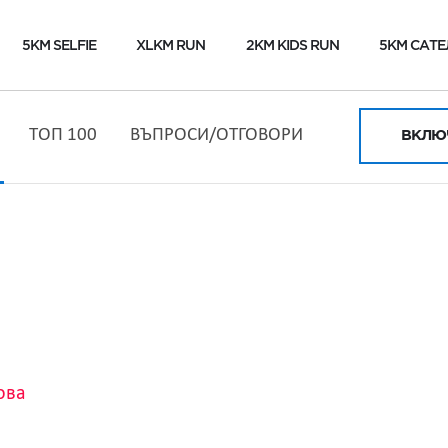
5KM SELFIE
XLKM RUN
2KM KIDS RUN
5KM САТЕ
ТОП 100
ВЪПРОСИ/ОТГОВОРИ
ВКЛЮЧ
ова