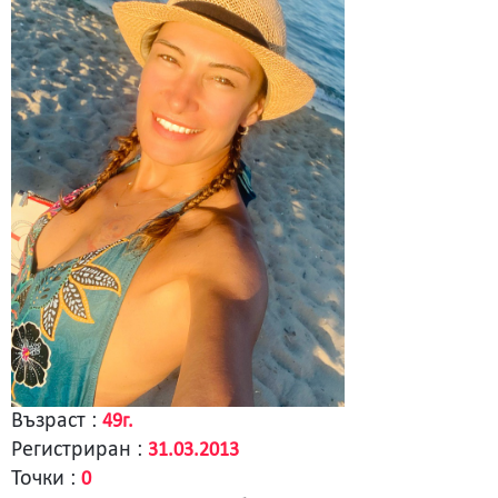
Възраст :
49г.
Регистриран :
31.03.2013
Точки :
0