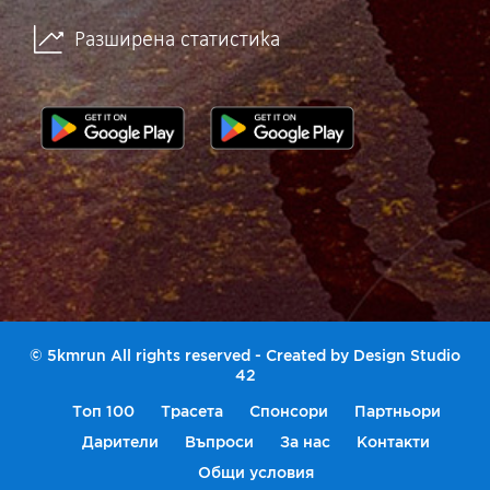
Разширена статистика
© 5kmrun All rights reserved - Created by
Design Studio
42
Топ 100
Трасета
Спонсори
Партньори
Дарители
Въпроси
За нас
Контакти
Общи условия