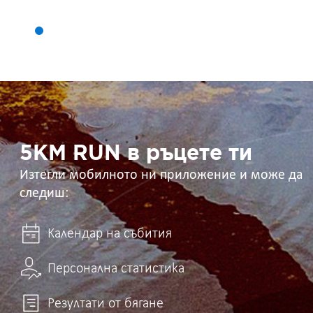
5KM
RUN
в
ръцете
ти
5KM RUN в ръцете ти
Изтегли мобилното ни приложение и може да
следиш:
Календар на събития
Персонална статистика
Резултати от бягане