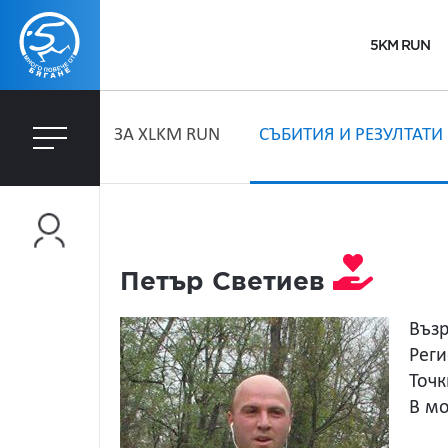
5KM RUN
ЗA XLKM RUN
СЪБИТИЯ И РЕЗУЛТАТИ
Петър Светиев
Възр
Реги
Точк
В мо