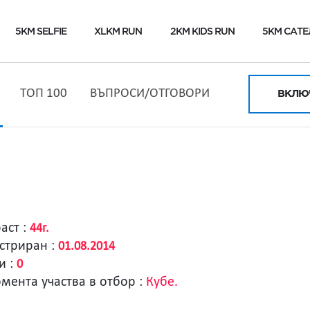
5KM SELFIE
XLKM RUN
2KM KIDS RUN
5KM САТЕ
ТОП 100
ВЪПРОСИ/ОТГОВОРИ
ВКЛЮЧ
аст :
44г.
стриран :
01.08.2014
и :
0
мента участва в отбор :
Кубе.