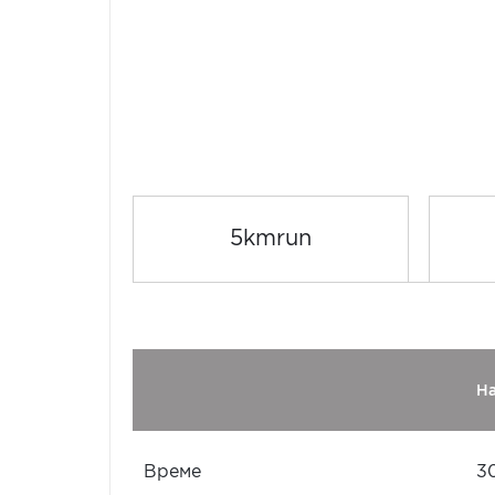
5kmrun
Н
Време
3