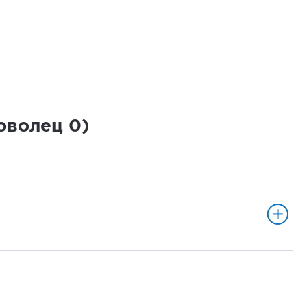
роволец
0
)