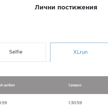
Лични постижения
Selfie
XLrun
ай-добро
Средно
0:59
1:30:59