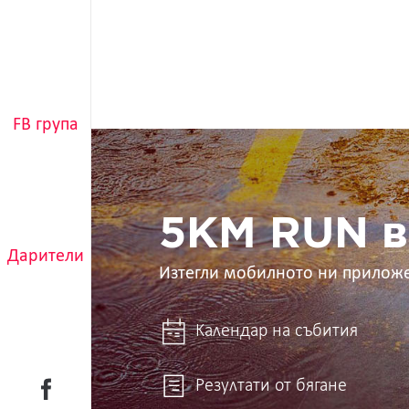
FB група
5KM
RUN
в
ръцете
ти
5KM RUN в
Дарители
Изтегли мобилното ни прилож
Календар на събития
Резултати от бягане