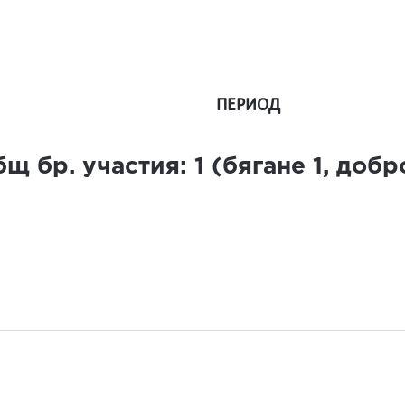
ПЕРИОД
щ бр. участия:
1
(бягане
1
, доб