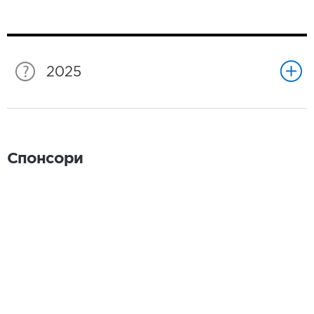
2025
Спонсори
Спонсори