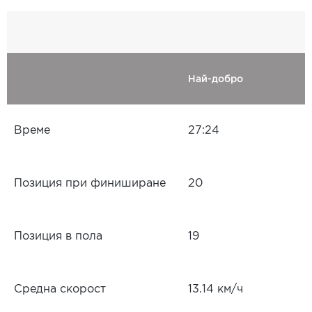
Най-добро
Време
27:24
Позиция при финиширане
20
Позиция в пола
19
Средна скорост
13.14 км/ч