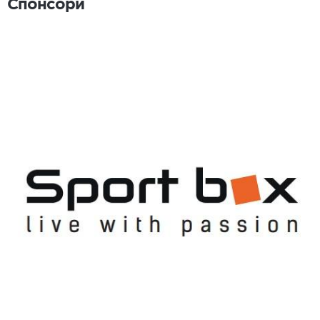
Спонсори