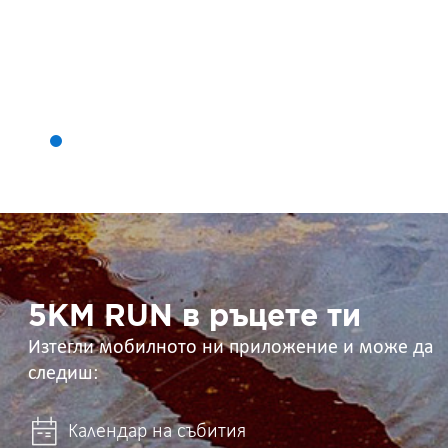
5KM
RUN
в
ръцете
ти
5KM RUN в ръцете ти
Изтегли мобилното ни приложение и може да
следиш:
Календар на събития