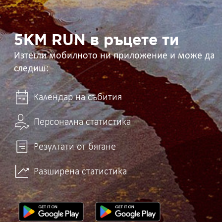
RUN
в
ръцете
ти
5KM RUN в ръцете ти
Изтегли мобилното ни приложение и може да
следиш:
Календар на събития
Персонална статистика
Резултати от бягане
Разширена статистика