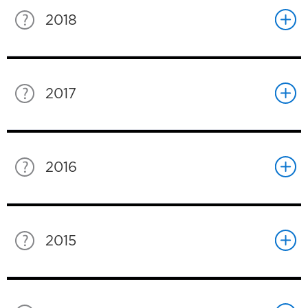
2018
2017
2016
2015