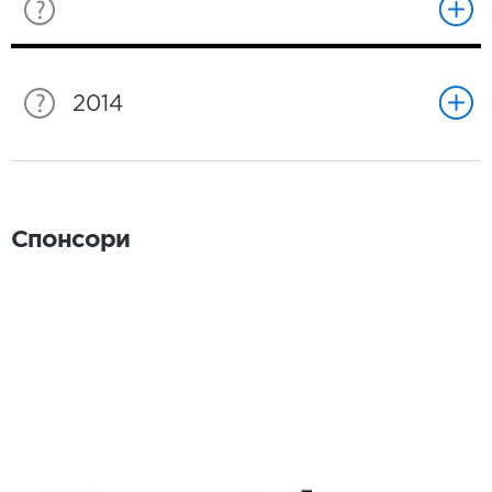
2014
Спонсори
Спонсори