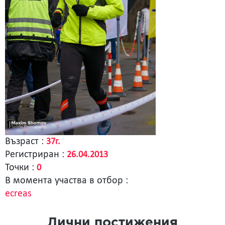
Възраст :
37г.
Регистриран :
26.04.2013
Точки :
0
В момента участва в отбор :
ecreas
Лични постижения