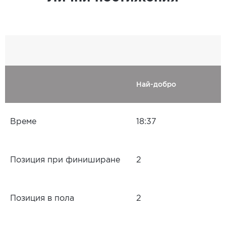
Най-добро
Време
18:37
Позиция при финиширане
2
Позиция в пола
2