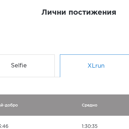
Лични постижения
Selfie
XLrun
ай-добро
Средно
3:46
1:30:35