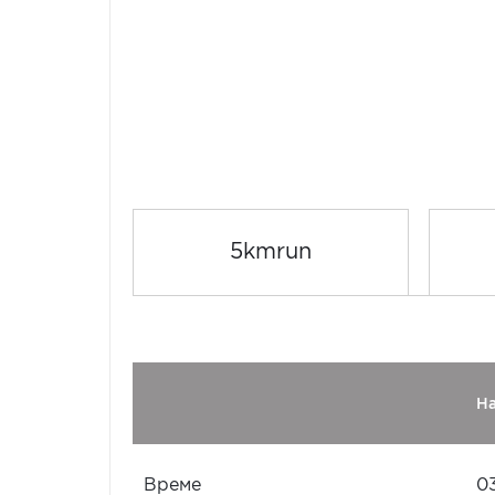
5kmrun
Н
Време
0