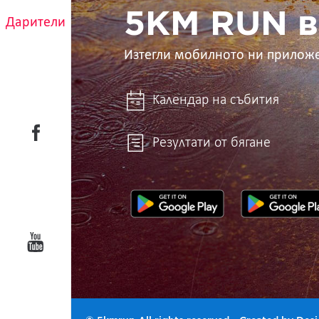
ти
5KM RUN в
Дарители
Изтегли мобилното ни прилож
Календар на събития
Резултати от бягане