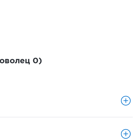
роволец
0
)