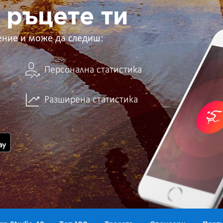
 ръцете ти
ение и може да следиш:
Персонална статистика
Разширена статистика