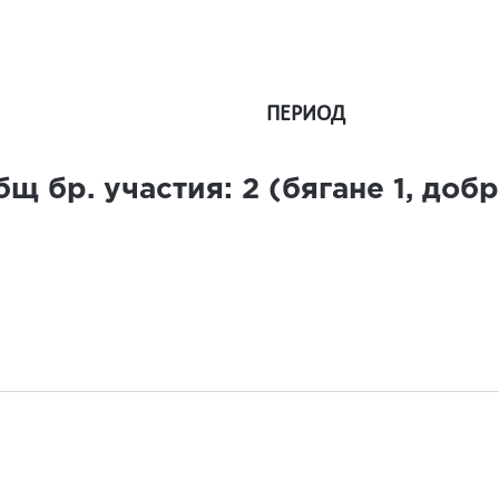
ПЕРИОД
бщ бр. участия:
2
(бягане
1
, доб