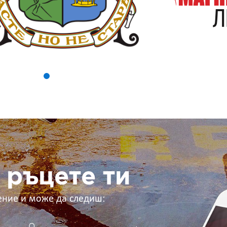
 ръцете ти
ение и може да следиш: