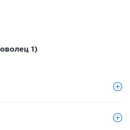
роволец
1
)