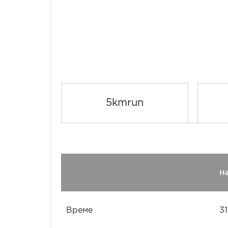
5kmrun
Н
Време
31