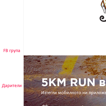
FB група
5KM
RUN
в
ръцете
ти
5KM RUN в
Дарители
Изтегли мобилното ни прилож