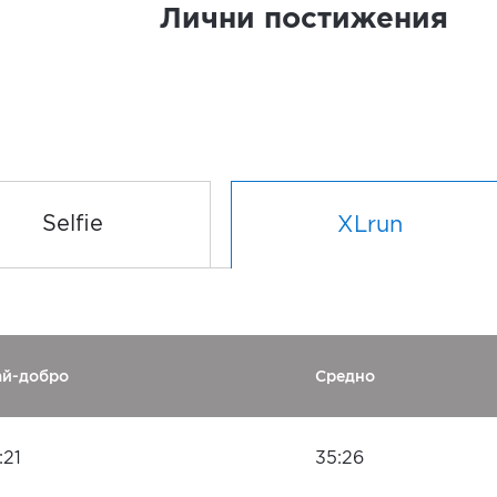
Лични постижения
Selfie
XLrun
ай-добро
Средно
:21
35:26