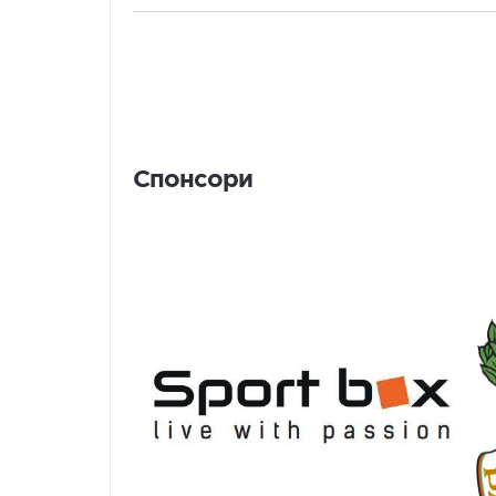
Спонсори
Спонсори