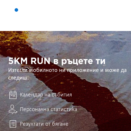
5KM
RUN
в
ръцете
ти
5KM RUN в ръцете ти
Изтегли мобилното ни приложение и може да
следиш:
Календар на събития
Персонална статистика
Резултати от бягане