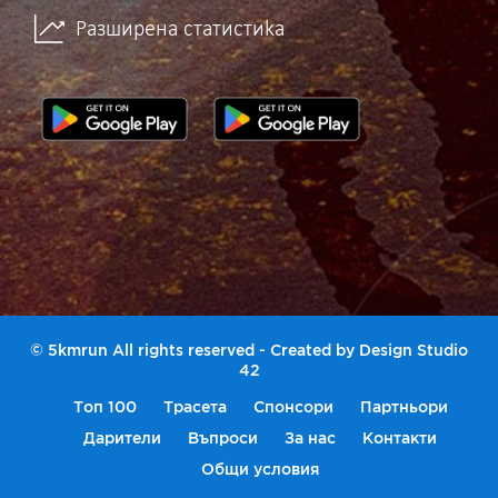
Разширена статистика
© 5kmrun All rights reserved - Created by
Design Studio
42
Топ 100
Трасета
Спонсори
Партньори
Дарители
Въпроси
За нас
Контакти
Общи условия