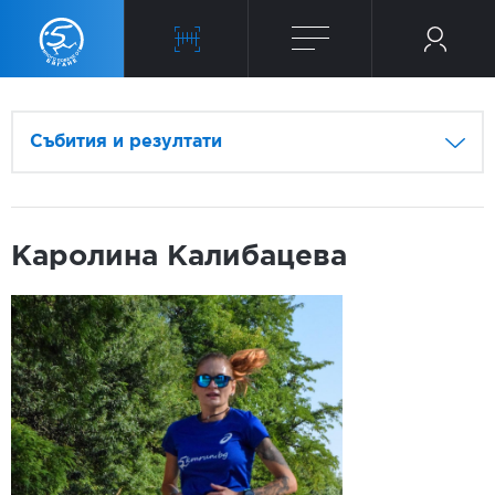
Събития и резултати
Каролина Калибацева