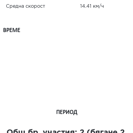
Средна скорост
14.41 км/ч
ВРЕМЕ
ПЕРИОД
Общ бр. участия:
2
(бягане
2
,