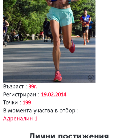
Възраст :
39г.
Регистриран :
19.02.2014
Точки :
199
В момента участва в отбор :
Адреналин 1
Лични постижения