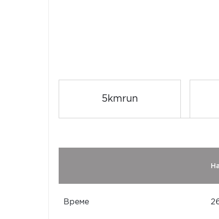
5kmrun
Н
Време
26