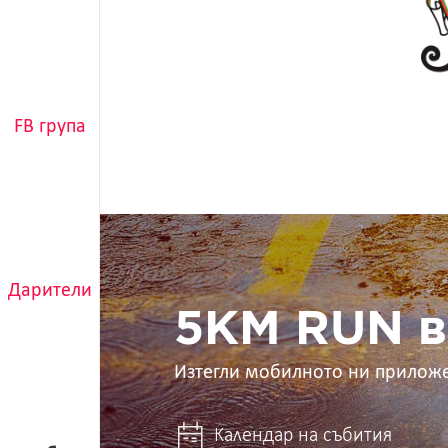
FB група
5KM
RUN
в
ръцете
Дарители
ти
5KM RUN в
Изтегли мобилното ни прилож
Календар на събития