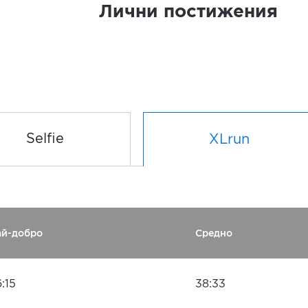
Лични постижения
Selfie
XLrun
ай-добро
Средно
:15
38:33