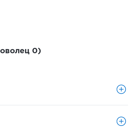
роволец
0
)