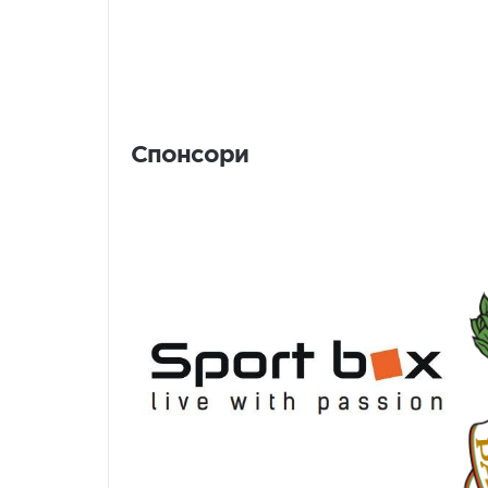
Спонсори
Спонсори