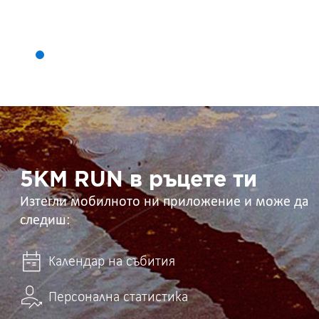
5KM
RUN
в
ръцете
ти
5KM RUN в ръцете ти
Изтегли мобилното ни приложение и може да
следиш:
Календар на събития
Персонална статистика