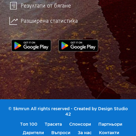
Резултати от бягане
Разширена статистика
© 5kmrun All rights reserved - Created by
Design Studio
42
Топ 100
Трасета
Спонсори
Партньори
Дарители
Въпроси
За нас
Контакти