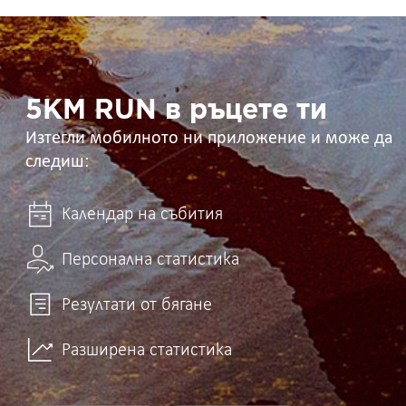
5KM
RUN
в
ръцете
ти
5KM RUN в ръцете ти
Изтегли мобилното ни приложение и може да
следиш:
Календар на събития
Персонална статистика
Резултати от бягане
Разширена статистика