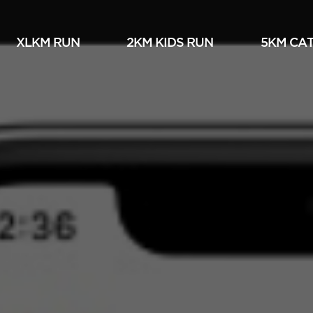
XLKM RUN
2KM KIDS RUN
5KM СА