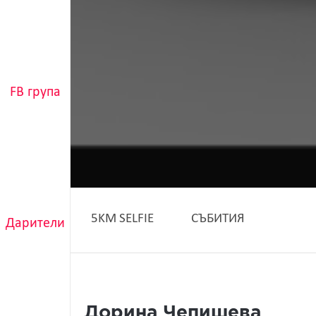
FB група
5KM SELFIE
СЪБИТИЯ
Дарители
Дорина Чепишева