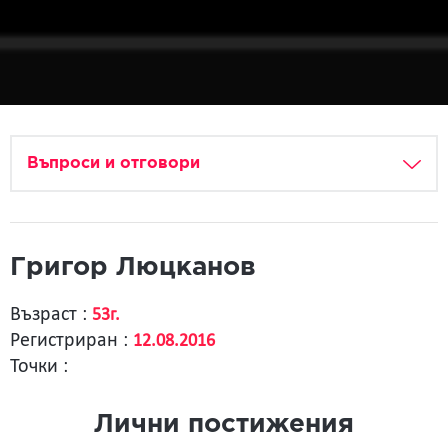
Въпроси и отговори
Григор Люцканов
Възраст :
53г.
Регистриран :
12.08.2016
Точки :
Лични постижения