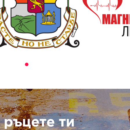
 ръцете ти