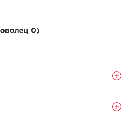
роволец
0
)