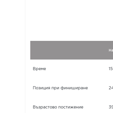
Н
Време
15
Позиция при финиширане
2
Възрастово постижение
3