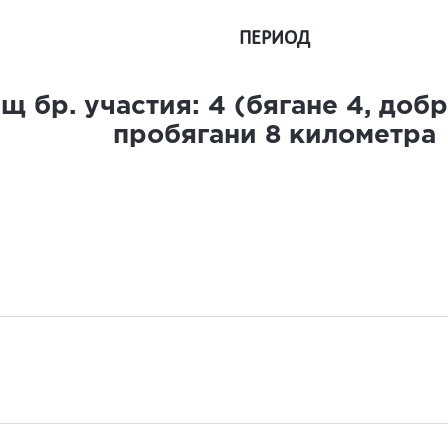
ПЕРИОД
щ бр. участия:
4
(бягане
4
, доб
пробягани
8
километра